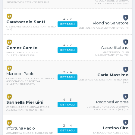
ASSOCIAZIONE SPORTIVA
SPORTIVO DILETTANTISTICA (MI)
DILETTANTISTICA (SS) (SS)
4
-
2
Caratozzolo Santi
Riondino Salvatore
DETTAGLI
C.S.B IL VELIERO A.S.DILETTANTISTICA
CSB MULINO A.S.DILETTANTISTICA (FI)
(MB)
4
-
2
Alasso Stefano
Gomez Camilo
DETTAGLI
MASTER POOL CLUB
VIP CLUB BILLIARDS A.S.
A.S.DILETTANTISTICA (TO)
DILETTANTISTICA (SA)
2
-
4
Marcolin Paolo
Caria Massimo
DETTAGLI
CENTRO BILIARDO SPORTIVO MASSE'
CSB SPACE A.S. DILETTANTISTICA (NO)
ASSOCIAZIONE SPORTIVA
(NO)
DILETTANTISTICA (VA)
4
-
3
Ragonesi Andrea
Sagnella Pierluigi
DETTAGLI
IL BIRILLO UNO ASSOC.SPORTIVA
CSB BILLIARDS CLUB VAL D'ELSA
DILETTANTISTICA (TO) (TO)
A.S.DILETTANTISTICA (SI) (SI)
2
-
4
Lestino Ciro
Infortuna Paolo
DETTAGLI
LA BOCCIOFILA ALBESE A.S.
ACCADEMIA BILIARDI MARI ASS. SP.