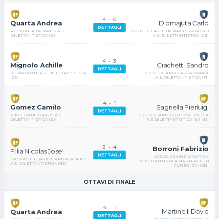
4
-
0
Diomajuta Carlo
Quarta Andrea
DETTAGLI
GOLDEN EAGLE BILIARDO SPORTIVO
RE D'ITALIA BILIARDS A.S.
A.S. DILETTANTISTICA (CB)
DILETTANTISTICA (SA)
4
-
3
Giachetti Sandro
Mignolo Achille
DETTAGLI
C.S.B. BILIARDI BASSA MAREA
IL DIAMANTE A.S. DILETTANTISTICA
A.S.DILETTANTISTICA (FI)
(CS)
4
-
1
Sagnella Pierluigi
Gomez Camilo
DETTAGLI
CSB BILLIARDS CLUB VAL D'ELSA
VIP CLUB BILLIARDS A.S.
A.S.DILETTANTISTICA (SI) (SI)
DILETTANTISTICA (SA)
2
-
4
Borroni Fabrizio
Fillia Nicolas Jose'
DETTAGLI
ASSOCIAZIONE SPORTIVA
NICOLAS FILLIA BILLIARD ACADEMY
DILETTANTISTICA MASTER CLUB
A.S. DILETTANTISTICA (BS)
CUNEO (CN) (CN)
OTTAVI DI FINALE
4
-
1
Martinelli David
Quarta Andrea
DETTAGLI