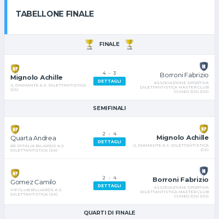
TABELLONE FINALE
FINALE
4
-
3
Borroni Fabrizio
Mignolo Achille
DETTAGLI
ASSOCIAZIONE SPORTIVA
IL DIAMANTE A.S. DILETTANTISTICA
DILETTANTISTICA MASTER CLUB
(CS)
CUNEO (CN) (CN)
SEMIFINALI
2
-
4
Mignolo Achille
Quarta Andrea
DETTAGLI
IL DIAMANTE A.S. DILETTANTISTICA
RE D'ITALIA BILIARDS A.S.
(CS)
DILETTANTISTICA (SA)
2
-
4
Borroni Fabrizio
Gomez Camilo
DETTAGLI
ASSOCIAZIONE SPORTIVA
VIP CLUB BILLIARDS A.S.
DILETTANTISTICA MASTER CLUB
DILETTANTISTICA (SA)
CUNEO (CN) (CN)
QUARTI DI FINALE