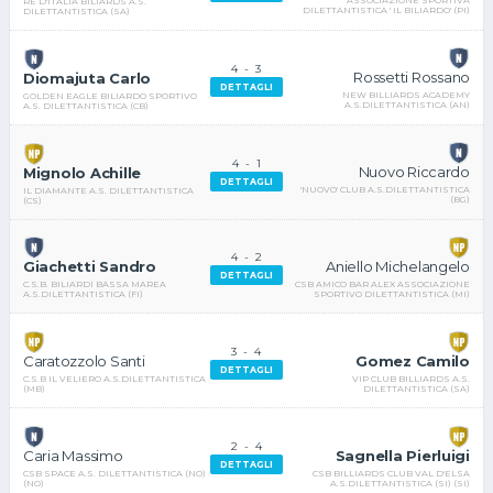
ASSOCIAZIONE SPORTIVA
RE D'ITALIA BILIARDS A.S.
DILETTANTISTICA ' IL BILIARDO' (PI)
DILETTANTISTICA (SA)
4
-
3
Rossetti Rossano
Diomajuta Carlo
DETTAGLI
NEW BILLIARDS ACADEMY
GOLDEN EAGLE BILIARDO SPORTIVO
A.S.DILETTANTISTICA (AN)
A.S. DILETTANTISTICA (CB)
4
-
1
Nuovo Riccardo
Mignolo Achille
DETTAGLI
'NUOVO' CLUB A.S.DILETTANTISTICA
IL DIAMANTE A.S. DILETTANTISTICA
(BG)
(CS)
4
-
2
Aniello Michelangelo
Giachetti Sandro
DETTAGLI
CSB AMICO BAR ALEX ASSOCIAZIONE
C.S.B. BILIARDI BASSA MAREA
SPORTIVO DILETTANTISTICA (MI)
A.S.DILETTANTISTICA (FI)
3
-
4
Gomez Camilo
Caratozzolo Santi
DETTAGLI
VIP CLUB BILLIARDS A.S.
C.S.B IL VELIERO A.S.DILETTANTISTICA
DILETTANTISTICA (SA)
(MB)
2
-
4
Sagnella Pierluigi
Caria Massimo
DETTAGLI
CSB BILLIARDS CLUB VAL D'ELSA
CSB SPACE A.S. DILETTANTISTICA (NO)
A.S.DILETTANTISTICA (SI) (SI)
(NO)