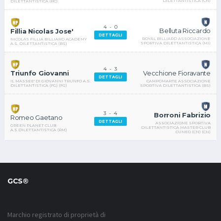
DILETTANTISTICA (CN)
DILETTANTISTICA (RC)
4
-
0
Belluta Riccardo
Fillia Nicolas Jose'
DETTAGLI
ROYAL BILLIARD ASSOCIAZIONE
NICOLAS FILLIA BILLIARD ACADEMY
SPORTIVA DILETTANTISTICA (MI)
A.S. DILETTANTISTICA (BS)
4
-
3
Vecchione Fioravante
Triunfo Giovanni
DETTAGLI
CAMPOMARTE ASSOCIAZIONE
IL MASSEE' DI GIOVANNI TRUNFO A.S.
SPORTIVA DILETTANTISTICA (BS)
DILETTANTISTICA (FG) (FG)
3
-
4
Borroni Fabrizio
Romeo Gaetano
DETTAGLI
ASSOCIAZIONE SPORTIVA
GREEN PLANET CLUB
DILETTANTISTICA MASTER CLUB
A.S.DILETTANTISTICA (RM)
CUNEO (CN) (CN)
GCS®
Marchio registrato di proprietà di