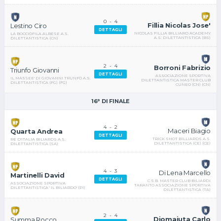
0
-
4
Fillia Nicolas Jose'
Lestino Ciro
DETTAGLI
NICOLAS FILLIA BILLIARD ACADEMY
LA BOCCIOFILA ALBESE A.S.
A.S. DILETTANTISTICA (BS)
DILETTANTISTICA (CN)
2
-
4
Borroni Fabrizio
Triunfo Giovanni
DETTAGLI
ASSOCIAZIONE SPORTIVA
IL MASSEE' DI GIOVANNI TRUNFO A.S.
DILETTANTISTICA MASTER CLUB
DILETTANTISTICA (FG) (FG)
CUNEO (CN) (CN)
16° DI FINALE
4
-
2
Maceri Biagio
Quarta Andrea
DETTAGLI
TRICK SHOT BILLIARDS A.S.
RE D'ITALIA BILIARDS A.S.
DILETTANTISTICA (CE) (CE)
DILETTANTISTICA (SA)
4
-
3
Di Lena Marcello
Martinelli David
DETTAGLI
C.S.B. MASTER CLUB BILIARDI
ASSOCIAZIONE SPORTIVA
TARANTO ASSOCIAZIONE SPORTIVA
DILETTANTISTICA ' IL BILIARDO' (PI)
DILETTANTISTICA (TA)
2
-
4
Diomajuta Carlo
Summa Rocco