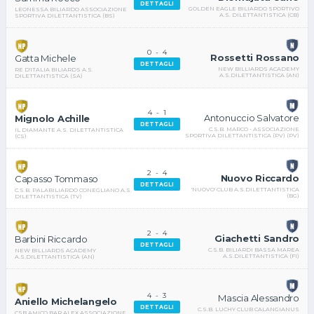
DETTAGLI
GOLDEN EAGLE BILIARDO SPORTIVO
LEONESSA BILIARDO ASSOCIAZIONE
A.S. DILETTANTISTICA (CB)
SPORTIVA DILETTANTISTICA (BS)
0
-
4
Rossetti Rossano
Gatta Michele
DETTAGLI
NEW BILLIARDS ACADEMY
RE D'ITALIA BILIARDS A.S.
A.S.DILETTANTISTICA (AN)
DILETTANTISTICA (SA)
4
-
1
Antonuccio Salvatore
Mignolo Achille
DETTAGLI
C.S.B. MARCO - ASSOCIAZIONE
IL DIAMANTE A.S. DILETTANTISTICA
SPORTIVA DILETTANTISTICA (PV) (PV)
(CS)
2
-
4
Nuovo Riccardo
Capasso Tommaso
DETTAGLI
'NUOVO' CLUB A.S.DILETTANTISTICA
C.S.B. PALABILIARDO CONEGLIANO A.S.
(BG)
DILETTANTISTICA (TV)
2
-
4
Giachetti Sandro
Barbini Riccardo
DETTAGLI
C.S.B. BILIARDI BASSA MAREA
NEW BILLIARDS ACADEMY
A.S.DILETTANTISTICA (FI)
A.S.DILETTANTISTICA (AN)
4
-
3
Mascia Alessandro
Aniello Michelangelo
DETTAGLI
C.S.B. LUCHY CLUB CALANGIANUS
CSB AMICO BAR ALEX ASSOCIAZIONE