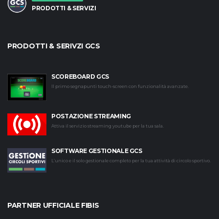
PRODOTTI & SERVIZI
PRODOTTI & SERIVZI GCS
SCOREBOARD GCS
Il primo segnapunti touch-screen con funzionalità avanzate.
POSTAZIONE STREAMING
Attiva il servizio streaming youtube per la tua sala.
SOFTWARE GESTIONALE GCS
L’unico e il solo gestionale completo per la tua attività di circolo sportivo.
PARTNER UFFICIALE FIBIS