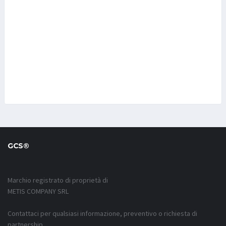
GCS®
Marchio registrato di proprietà di
METIS COMPANY SRL
Contattaci per qualsiasi informazione, preventivo o richiesta di
partnership.