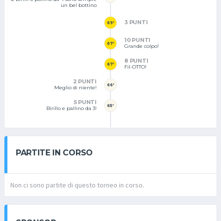
un bel bottino
3 PUNTI
69'
10 PUNTI
67'
Grande colpo!
8 PUNTI
67'
Fil-OTTO!
2 PUNTI
66'
Meglio di niente!
5 PUNTI
65'
Birillo e pallino da 3!
PARTITE IN CORSO
Non ci sono partite di questo torneo in corso.