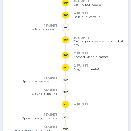
12 PUNTI
79'
Ottimo punteggio!
4 PUNTI
78'
Fa le ali al castello
4 PUNTI
78'
Fa le ali al castello
10 PUNTI
76'
Ottimo punteggio per questo bel
tiro!
2 PUNTI
76'
Spese di viaggio pagate
2 PUNTI
75'
Meglio di niente!
2 PUNTI
73'
Spese di viaggio pagate
3 PUNTI
72'
3 punti di pallino
4 PUNTI
72'
2 PUNTI
71'
Spese di viaggio pagate
4 PUNTI
70'
2 birilli o pallino da 4 sono sempre