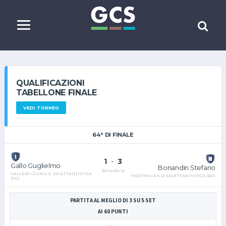
QUALIFICAZIONI
TABELLONE FINALE
VEDI TORNEO
64° DI FINALE
1
-
3
Gallo Guglielmo
Bonandin Stefano
Biliardo 14
GALLERY CLUB A.S. DILETTANTISTICA
MEETING A.S.D. DILETTANTISTICA (RO)
(MI)
PARTITA AL MEGLIO DI 3 SU 5 SET
AI 60 PUNTI