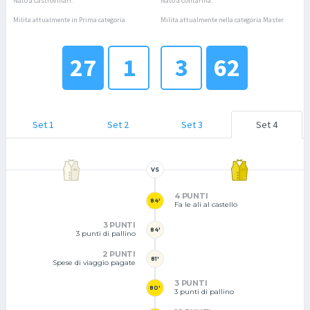
Nato a Castrovillari.
Nato a Contarina.
Milita attualmente in Prima categoria.
Milita attualmente nella categoria Master.
27
1
3
62
Set 1
Set 2
Set 3
Set 4
VS
4 PUNTI
84'
Fa le ali al castello
3 PUNTI
84'
3 punti di pallino
2 PUNTI
81'
Spese di viaggio pagate
3 PUNTI
80'
3 punti di pallino