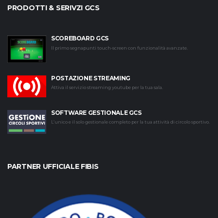
PRODOTTI & SERIVZI GCS
SCOREBOARD GCS
Il primo segnapunti touch-screen con funzionalità avanzate.
POSTAZIONE STREAMING
Attiva il servizio streaming youtube per la tua sala.
SOFTWARE GESTIONALE GCS
L’unico e il solo gestionale completo per la tua attività di circolo sportivo.
PARTNER UFFICIALE FIBIS