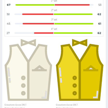
1° set
67
53
2° set
50
62
3° set
45
61
4° set
27
62
Giocatore classe 1967.
Giocatore classe 1967.