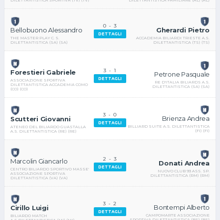
DILETTANTISTICA SPORTIVA (TV) (TV)
0
-
3
Gherardi Pietro
Bellobuono Alessandro
DETTAGLI
ACCADEMIA BILIARDI TRIESTE A.S.
THE MASTER PLAY C. S.
DILETTANTISTICA (TS) (TS)
DILETTANTISTICA (SA) (SA)
3
-
1
Forestieri Gabriele
Petrone Pasquale
DETTAGLI
ASSOCIAZIONE SPORTIVA
RE D'ITALIA BILIARDS A.S.
DILETTANTISTICA ACCADEMIA COMO
DILETTANTISTICA (SA) (SA)
(CO) (CO)
3
-
0
Brienza Andrea
Scutteri Giovanni
DETTAGLI
BILLIARD SUITE A.S. DILETTANTISTICA
ATENEO DEL BILIARDO GUASTALLA
(FI) (FI)
A.S. DILETTANTISTICA (RE) (RE)
2
-
3
Marcolin Giancarlo
Donati Andrea
DETTAGLI
CENTRO BILIARDO SPORTIVO MASSE'
NUOVO CLUB 93 ASS. SP.
ASSOCIAZIONE SPORTIVA
DILETTANTISTICA (RM) (RM)
DILETTANTISTICA (VA) (VA)
3
-
2
Bontempi Alberto
Cirillo Luigi
DETTAGLI
CAMPOMARTE ASSOCIAZIONE
BILIARDO MATCH
SPORTIVA DILETTANTISTICA (BS) (BS)
A.S.DILETTANTISTICA (MI) (MI)