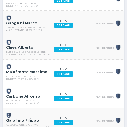
DETTAGLI
DIAMANTE ASSOC. SPORT.
DILETTANTISTICA (TO) (TO)
1
-
0
Ganghini Marco
NON DEFINITO
DETTAGLI
CSB BILLIARDS CLUB VAL D'ELSA
A.S.DILETTANTISTICA (SI) (SI)
1
-
0
Chies Alberto
NON DEFINITO
DETTAGLI
ELITE' CLUB ASD ASSOCIAZIONE
SPORTIVA DILETTANTISTICA (PD) (PD)
1
-
0
Malafronte Massimo
NON DEFINITO
DETTAGLI
VIP CLUB BILLIARDS A.S.
DILETTANTISTICA (SA) (SA)
1
-
0
Carbone Alfonso
NON DEFINITO
DETTAGLI
RE D'ITALIA BILIARDS A.S.
DILETTANTISTICA (SA) (SA)
1
-
0
Galofaro Filippo
NON DEFINITO
DETTAGLI
ASSOCIAZIONE SPORTIVA