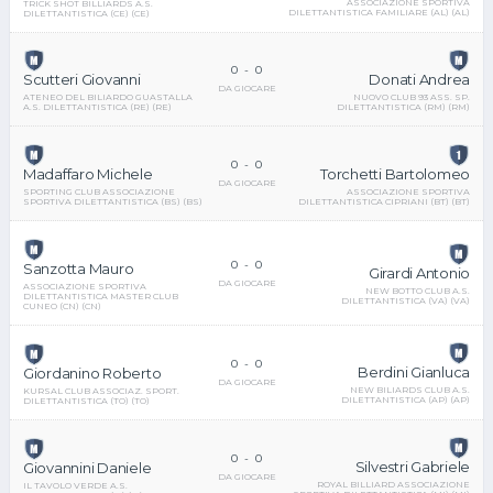
ASSOCIAZIONE SPORTIVA
TRICK SHOT BILLIARDS A.S.
DILETTANTISTICA FAMILIARE (AL) (AL)
DILETTANTISTICA (CE) (CE)
0
-
0
Donati Andrea
Scutteri Giovanni
DA GIOCARE
NUOVO CLUB 93 ASS. SP.
ATENEO DEL BILIARDO GUASTALLA
DILETTANTISTICA (RM) (RM)
A.S. DILETTANTISTICA (RE) (RE)
0
-
0
Torchetti Bartolomeo
Madaffaro Michele
DA GIOCARE
ASSOCIAZIONE SPORTIVA
SPORTING CLUB ASSOCIAZIONE
DILETTANTISTICA CIPRIANI (BT) (BT)
SPORTIVA DILETTANTISTICA (BS) (BS)
0
-
0
Sanzotta Mauro
Girardi Antonio
DA GIOCARE
ASSOCIAZIONE SPORTIVA
NEW BOTTO CLUB A.S.
DILETTANTISTICA MASTER CLUB
DILETTANTISTICA (VA) (VA)
CUNEO (CN) (CN)
0
-
0
Berdini Gianluca
Giordanino Roberto
DA GIOCARE
NEW BILIARDS CLUB A.S.
KURSAL CLUB ASSOCIAZ. SPORT.
DILETTANTISTICA (AP) (AP)
DILETTANTISTICA (TO) (TO)
0
-
0
Silvestri Gabriele
Giovannini Daniele
DA GIOCARE
ROYAL BILLIARD ASSOCIAZIONE
IL TAVOLO VERDE A.S.