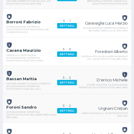
BOCCIOFILA MONTE URANO A.S.
CENTRO SPORTIVO DALFA ASS. SP.
DILETTANTISTICA (FM) (FM)
DILETTANTISTICA (AR) (AR)
3
-
1
Borroni Fabrizio
Garavaglia Luca Marzio
DETTAGLI
ASSOCIAZIONE SPORTIVA
ASSOCIAZIONE SPORTIVA CIRCOLO
DILETTANTISTICA MASTER CLUB
BILIARDI CRAS A.S.D. (PV) (PV)
CUNEO (CN) (CN)
3
-
0
Cavana Maurizio
Forestieri Alberto
DETTAGLI
CIRCOLO IL CANTINONE
NICOLAS FILLIA BILLIARD ACADEMY
ASSOCIAZIONE SPORTIVA
A.S. DILETTANTISTICA (BS) (BS)
DILETTANTISTICA (MN) (MN)
3
-
2
Bassan Mattia
D'errico Michele
DETTAGLI
CENTRO SPORTIVO DON STORNINI
STARE INSIEME ASSOCIAZIONE
ASSOCIAZIONE SPORTIVA
SPORTIVA DILETTANTISTICA (BN) (BN)
DILETTANTISTICA (AL) (AL)
3
-
2
Foroni Sandro
Urgnani Cristian
DETTAGLI
ASSOCIAZIONE SPORTIVA
GRAN SASSO A.S. DILETTANTISTICA
DILETTANTISTICA BILIARDO PRO SALO'
(IM) (IM)
(BS) (BS)