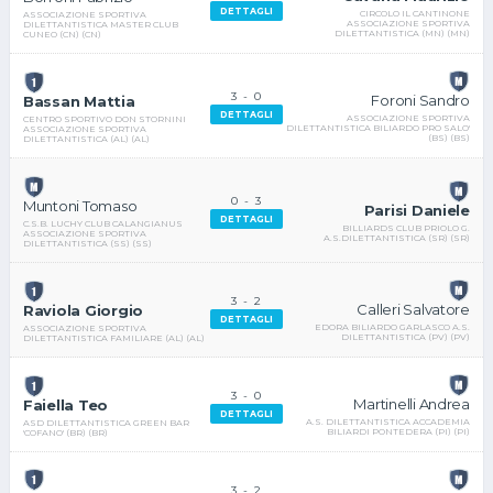
DETTAGLI
CIRCOLO IL CANTINONE
ASSOCIAZIONE SPORTIVA
ASSOCIAZIONE SPORTIVA
DILETTANTISTICA MASTER CLUB
DILETTANTISTICA (MN) (MN)
CUNEO (CN) (CN)
3
-
0
Foroni Sandro
Bassan Mattia
DETTAGLI
ASSOCIAZIONE SPORTIVA
CENTRO SPORTIVO DON STORNINI
DILETTANTISTICA BILIARDO PRO SALO'
ASSOCIAZIONE SPORTIVA
(BS) (BS)
DILETTANTISTICA (AL) (AL)
0
-
3
Muntoni Tomaso
Parisi Daniele
DETTAGLI
C.S.B. LUCHY CLUB CALANGIANUS
BILLIARDS CLUB PRIOLO G.
ASSOCIAZIONE SPORTIVA
A.S.DILETTANTISTICA (SR) (SR)
DILETTANTISTICA (SS) (SS)
3
-
2
Calleri Salvatore
Raviola Giorgio
DETTAGLI
EDORA BILIARDO GARLASCO A.S.
ASSOCIAZIONE SPORTIVA
DILETTANTISTICA (PV) (PV)
DILETTANTISTICA FAMILIARE (AL) (AL)
3
-
0
Martinelli Andrea
Faiella Teo
DETTAGLI
A.S. DILETTANTISTICA ACCADEMIA
ASD DILETTANTISTICA GREEN BAR
BILIARDI PONTEDERA (PI) (PI)
'COFANO' (BR) (BR)
3
-
2