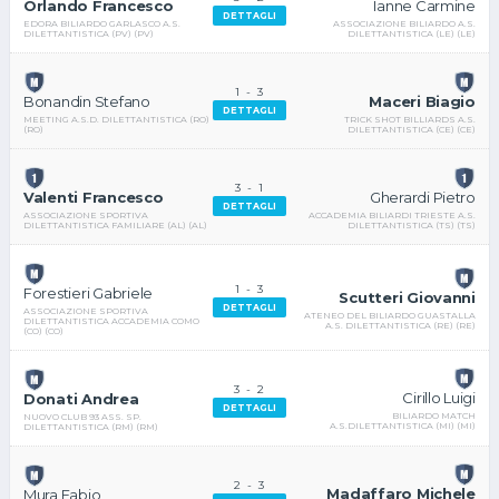
Ianne Carmine
Orlando Francesco
DETTAGLI
ASSOCIAZIONE BILIARDO A.S.
EDORA BILIARDO GARLASCO A.S.
DILETTANTISTICA (LE) (LE)
DILETTANTISTICA (PV) (PV)
1
-
3
Maceri Biagio
Bonandin Stefano
DETTAGLI
TRICK SHOT BILLIARDS A.S.
MEETING A.S.D. DILETTANTISTICA (RO)
DILETTANTISTICA (CE) (CE)
(RO)
3
-
1
Gherardi Pietro
Valenti Francesco
DETTAGLI
ACCADEMIA BILIARDI TRIESTE A.S.
ASSOCIAZIONE SPORTIVA
DILETTANTISTICA (TS) (TS)
DILETTANTISTICA FAMILIARE (AL) (AL)
1
-
3
Forestieri Gabriele
Scutteri Giovanni
DETTAGLI
ASSOCIAZIONE SPORTIVA
ATENEO DEL BILIARDO GUASTALLA
DILETTANTISTICA ACCADEMIA COMO
A.S. DILETTANTISTICA (RE) (RE)
(CO) (CO)
3
-
2
Cirillo Luigi
Donati Andrea
DETTAGLI
BILIARDO MATCH
NUOVO CLUB 93 ASS. SP.
A.S.DILETTANTISTICA (MI) (MI)
DILETTANTISTICA (RM) (RM)
2
-
3
Madaffaro Michele
Mura Fabio