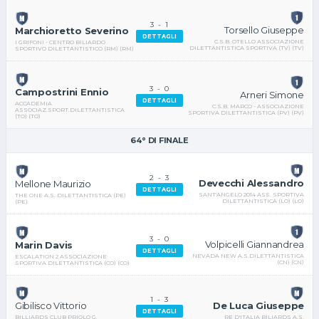
3
-
1
Torsello Giuseppe
Marchioretto Severino
DETTAGLI
C.S.B. OTELLO ASSOCIAZIONE
I GRIFONI - CENTRO BILIARDO
DILETTANTISTICA SPORTIVA (TV) (TV)
SPORTIVO DILETTANTISTICO (RM) (RM)
3
-
0
Campostrini Ennio
Arneri Simone
DETTAGLI
ACCADEMIA
C.S.B. MARCO - ASSOCIAZIONE
ASSOCIAZ.SPORT.DILETTANTISTICA
SPORTIVA DILETTANTISTICA (PV) (PV)
(TO) (TO)
64° DI FINALE
2
-
3
Devecchi Alessandro
Mellone Maurizio
DETTAGLI
SANT'ANGELO 2014 ASS. SPORTIVA
THE ONE A.S. DILETTANTISTICA (PE)
DILETTANTISTICA (LO) (LO)
(PE)
3
-
0
Volpicelli Giannandrea
Marin Davis
DETTAGLI
NEVADA NEW A.S.DILETTANTISTICA
ESCALATION 2 ASSOCIAZIONE
(CN) (CN)
SPORTIVA DILETTANTISTICA (CO) (CO)
1
-
3
De Luca Giuseppe
Gibilisco Vittorio
DETTAGLI
RE D'ITALIA BILIARDS A.S.
BILLIARDS CLUB PRIOLO G.