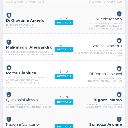
DILETTANTISTICA (SA) (SA)
A.S.DILETTANTISTICA (SR) (SR)
3
-
2
Nuccio Ignazio
Di Giovanni Angelo
DETTAGLI
CIRCOLO SPORTIVO TORRETTA
BILIARD'S PALACE A. S.
STEFANO MANINA A.S.
DILETTANTISTICA (SA) (SA)
DILETTANTISTICA (AT) (AT)
3
-
1
Voccia Umberto
Malignaggi Alessandro
DETTAGLI
ASSOCIAZIONE SPORTIVA
C.S.B. BILLIARDS CLUB ASSOCIAZIONE
DILETTANTISTICA BILIARDO CLUB (LU)
SPORTIVA DILETTANTISTICA (MB) (MB)
(LU)
3
-
0
Porta Gianluca
Di Donna Giovanni
DETTAGLI
CENTRO SPORTIVO DON STORNINI
BILIARDI OPLONTIS A.S.
ASSOCIAZIONE SPORTIVA
DILETTANTISTICA (NA) (NA)
DILETTANTISTICA (AL) (AL)
2
-
3
Bigozzi Marco
Quinzanini Alessio
DETTAGLI
C.S.B. BILIARDI BASSA MAREA
CAMPOMARTE ASSOCIAZIONE
A.S.DILETTANTISTICA (FI) (FI)
SPORTIVA DILETTANTISTICA (BS) (BS)
1
-
3
Spinozzi Aronne
Paperini Giancarlo
DETTAGLI