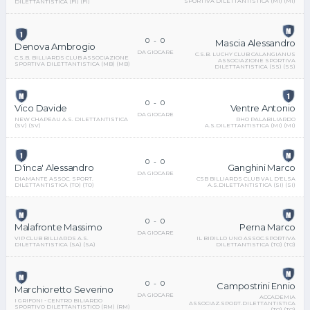
SPORTIVA DILETTANTISTICA (MI) (MI)
DILETTANTISTICA (FI) (FI)
0
-
0
Mascia Alessandro
Denova Ambrogio
DA GIOCARE
C.S.B. LUCHY CLUB CALANGIANUS
C.S.B. BILLIARDS CLUB ASSOCIAZIONE
ASSOCIAZIONE SPORTIVA
SPORTIVA DILETTANTISTICA (MB) (MB)
DILETTANTISTICA (SS) (SS)
0
-
0
Ventre Antonio
Vico Davide
DA GIOCARE
RHO PALABILIARDO
NEW CHAPEAU A.S. DILETTANTISTICA
A.S.DILETTANTISTICA (MI) (MI)
(SV) (SV)
0
-
0
Ganghini Marco
D'inca' Alessandro
DA GIOCARE
CSB BILLIARDS CLUB VAL D'ELSA
DIAMANTE ASSOC. SPORT.
A.S.DILETTANTISTICA (SI) (SI)
DILETTANTISTICA (TO) (TO)
0
-
0
Perna Marco
Malafronte Massimo
DA GIOCARE
IL BIRILLO UNO ASSOC.SPORTIVA
VIP CLUB BILLIARDS A.S.
DILETTANTISTICA (TO) (TO)
DILETTANTISTICA (SA) (SA)
0
-
0
Campostrini Ennio
Marchioretto Severino
DA GIOCARE
ACCADEMIA
I GRIFONI - CENTRO BILIARDO
ASSOCIAZ.SPORT.DILETTANTISTICA
SPORTIVO DILETTANTISTICO (RM) (RM)
(TO) (TO)