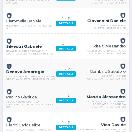
NEW BILIARDS CLUB A.S.
BOMBA CLUB A.S. DILETTANTISTICA
DILETTANTISTICA (AP) (AP)
(VC) (VC)
1
-
3
Giovannini Daniele
Ciammella Daniele
DETTAGLI
IL TAVOLO VERDE A.S.
IL BOMBA A.S. DILETTANTISTICA (LT)
DILETTANTISTICA (FI) (FI)
(LT)
3
-
1
Risaliti Alessandro
Silvestri Gabriele
DETTAGLI
C.S.B. BILIARDI BASSA MAREA
ROYAL BILLIARD ASSOCIAZIONE
A.S.DILETTANTISTICA (FI) (FI)
SPORTIVA DILETTANTISTICA (MI) (MI)
3
-
2
Gambino Salvatore
Denova Ambrogio
DETTAGLI
ARLECCHINO CLUB
C.S.B. BILLIARDS CLUB ASSOCIAZIONE
A.S.DILETTANTISTICA (VA) (VA)
SPORTIVA DILETTANTISTICA (MB) (MB)
1
-
3
Mascia Alessandro
Paolino Gianluca
DETTAGLI
C.S.B. LUCHY CLUB CALANGIANUS
ASSOCIAZIONE SPORTIVA
ASSOCIAZIONE SPORTIVA
DILETTANTISTICA LUCAS'S CLUB (CO)
DILETTANTISTICA (SS) (SS)
(CO)
1
-
3
Vico Davide
Clerici Carlo Felice
DETTAGLI
NEW CHAPEAU A.S. DILETTANTISTICA
C.S.B. N. SALOTTO DILETTANTISTICA
(SV) (SV)