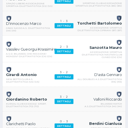
DETTAGLI
SPORTING CLUB ASSOCIAZIONE
SPAZIO LIBERO ASSOCIAZIONE
SPORTIVA DILETTANTISTICA (BS) (BS)
SPORTIVA DILETTANTISTICA (SS) (SS)
1
-
3
Torchetti Bartolomeo
D'innocenzo Marco
DETTAGLI
ASSOCIAZIONE SPORTIVA
GRAN SASSO A.S. DILETTANTISTICA
DILETTANTISTICA CIPRIANI (BT) (BT)
(IM) (IM)
2
-
3
Sanzotta Mauro
Vassilev Gueorgui Krassimirov
DETTAGLI
ASSOCIAZIONE SPORTIVA
A.S.D. BILIARDO, CHE PASSIONE!
DILETTANTISTICA MASTER CLUB
MONDOVÌ DILETTANTISTICA (CN) (CN)
CUNEO (CN) (CN)
3
-
2
D'asta Gennaro
Girardi Antonio
DETTAGLI
ALL DOUBLES A.S.DILETTANTISTICA
NEW BOTTO CLUB A.S.
(PA) (PA)
DILETTANTISTICA (VA) (VA)
3
-
2
Valloni Riccardo
Giordanino Roberto
DETTAGLI
BILIARDO MATCH
KURSAL CLUB ASSOCIAZ. SPORT.
A.S.DILETTANTISTICA (MI) (MI)
DILETTANTISTICA (TO) (TO)
0
-
3
Berdini Gianluca
Clarichetti Paolo
DETTAGLI