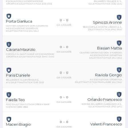
BILIARD'S PALACE A. S.
ESCALATION 2 ASSOCIAZIONE
DILETTANTISTICA (SA) (SA)
SPORTIVA DILETTANTISTICA (CO) (CO)
0
-
0
Porta Gianluca
Spinozzi Aronne
DA GIOCARE
CENTRO SPORTIVO DON STORNINI
BOCCIOFILA MONTE URANO A.S.
ASSOCIAZIONE SPORTIVA
DILETTANTISTICA (FM) (FM)
DILETTANTISTICA (AL) (AL)
0
-
0
Bassan Mattia
Cavana Maurizio
DA GIOCARE
CENTRO SPORTIVO DON STORNINI
CIRCOLO IL CANTINONE ASSOCIAZIONE
ASSOCIAZIONE SPORTIVA
SPORTIVA DILETTANTISTICA (MN) (MN)
DILETTANTISTICA (AL) (AL)
0
-
0
Raviola Giorgio
Parisi Daniele
DA GIOCARE
ASSOCIAZIONE SPORTIVA
BILLIARDS CLUB PRIOLO G.
DILETTANTISTICA FAMILIARE (AL) (AL)
A.S.DILETTANTISTICA (SR) (SR)
0
-
0
Orlando Francesco
Faiella Teo
DA GIOCARE
EDORA BILIARDO GARLASCO A.S.
ASD DILETTANTISTICA GREEN BAR
DILETTANTISTICA (PV) (PV)
'COFANO' (BR) (BR)
0
-
0
Valenti Francesco
Maceri Biagio
DA GIOCARE