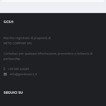
GCS®
Marchio registrato di proprietà di
METIS COMPANY SRL
Contattaci per qualsiasi informazione, preventivo o richiesta di
partnership.
+39 030 224285
info@gestionecs.it
SEGUICI SU