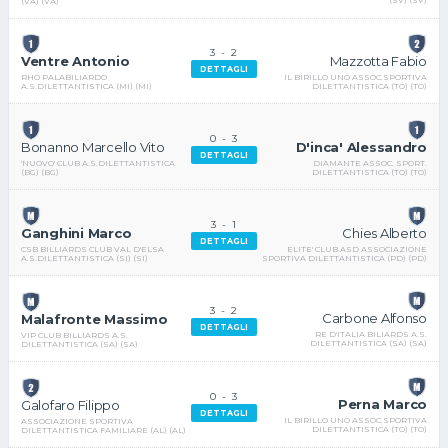
(VA) (VA)
3
-
2
Mazzotta Fabio
Ventre Antonio
DETTAGLI
IL BIRILLO UNO ASSOC.SPORTIVA
RHO PALABILIARDO
DILETTANTISTICA (TO) (TO)
A.S.DILETTANTISTICA (MI) (MI)
0
-
3
D'inca' Alessandro
Bonanno Marcello Vito
DETTAGLI
DIAMANTE ASSOC. SPORT.
'NUOVO' CLUB A.S.DILETTANTISTICA
DILETTANTISTICA (TO) (TO)
(BG) (BG)
3
-
1
Chies Alberto
Ganghini Marco
DETTAGLI
ELITE' CLUB ASD ASSOCIAZIONE
CSB BILLIARDS CLUB VAL D'ELSA
SPORTIVA DILETTANTISTICA (PD) (PD)
A.S.DILETTANTISTICA (SI) (SI)
3
-
2
Carbone Alfonso
Malafronte Massimo
DETTAGLI
RE D'ITALIA BILIARDS A.S.
VIP CLUB BILLIARDS A.S.
DILETTANTISTICA (SA) (SA)
DILETTANTISTICA (SA) (SA)
0
-
3
Perna Marco
Galofaro Filippo
DETTAGLI
IL BIRILLO UNO ASSOC.SPORTIVA
ASSOCIAZIONE SPORTIVA
DILETTANTISTICA (TO) (TO)
DILETTANTISTICA FAMILIARE (AL) (AL)