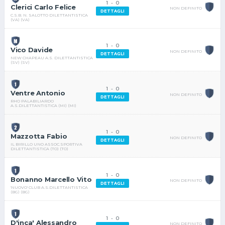
1
-
0
Clerici Carlo Felice
NON DEFINITO
DETTAGLI
C.S.B. N. SALOTTO DILETTANTISTICA
(VA) (VA)
1
-
0
Vico Davide
NON DEFINITO
DETTAGLI
NEW CHAPEAU A.S. DILETTANTISTICA
(SV) (SV)
1
-
0
Ventre Antonio
NON DEFINITO
DETTAGLI
RHO PALABILIARDO
A.S.DILETTANTISTICA (MI) (MI)
1
-
0
Mazzotta Fabio
NON DEFINITO
DETTAGLI
IL BIRILLO UNO ASSOC.SPORTIVA
DILETTANTISTICA (TO) (TO)
1
-
0
Bonanno Marcello Vito
NON DEFINITO
DETTAGLI
'NUOVO' CLUB A.S.DILETTANTISTICA
(BG) (BG)
1
-
0
D'inca' Alessandro
NON DEFINITO