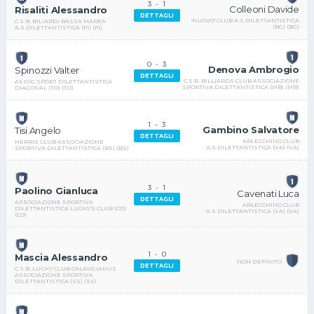
3
-
1
Colleoni Davide
Risaliti Alessandro
DETTAGLI
'NUOVO' CLUB A.S.DILETTANTISTICA
C.S.B. BILIARDI BASSA MAREA
(BG) (BG)
A.S.DILETTANTISTICA (FI) (FI)
0
-
3
Denova Ambrogio
Spinozzi Valter
DETTAGLI
C.S.B. BILLIARDS CLUB ASSOCIAZIONE
ASSOC.SPORT.DILETTANTISTICA
SPORTIVA DILETTANTISTICA (MB) (MB)
DIAGONAL (TO) (TO)
1
-
3
Gambino Salvatore
Tisi Angelo
DETTAGLI
ARLECCHINO CLUB
HERRIS CLUB ASSOCIAZIONE
A.S.DILETTANTISTICA (VA) (VA)
SPORTIVA DILETTANTISTICA (BS) (BS)
3
-
1
Paolino Gianluca
Cavenati Luca
DETTAGLI
ASSOCIAZIONE SPORTIVA
ARLECCHINO CLUB
DILETTANTISTICA LUCAS'S CLUB (CO)
A.S.DILETTANTISTICA (VA) (VA)
(CO)
1
-
0
Mascia Alessandro
NON DEFINITO
DETTAGLI
C.S.B. LUCHY CLUB CALANGIANUS
ASSOCIAZIONE SPORTIVA
DILETTANTISTICA (SS) (SS)