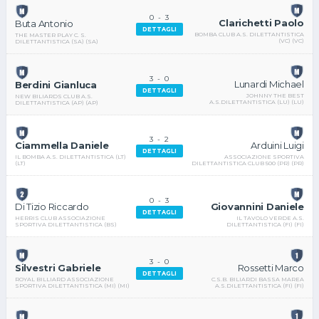
0
-
3
Clarichetti Paolo
Buta Antonio
DETTAGLI
BOMBA CLUB A.S. DILETTANTISTICA
THE MASTER PLAY C. S.
(VC) (VC)
DILETTANTISTICA (SA) (SA)
3
-
0
Lunardi Michael
Berdini Gianluca
DETTAGLI
JOHNNY THE BEST
NEW BILIARDS CLUB A.S.
A.S.DILETTANTISTICA (LU) (LU)
DILETTANTISTICA (AP) (AP)
3
-
2
Arduini Luigi
Ciammella Daniele
DETTAGLI
ASSOCIAZIONE SPORTIVA
IL BOMBA A.S. DILETTANTISTICA (LT)
DILETTANTISTICA CLUB 500 (PR) (PR)
(LT)
0
-
3
Giovannini Daniele
Di Tizio Riccardo
DETTAGLI
IL TAVOLO VERDE A.S.
HERRIS CLUB ASSOCIAZIONE
DILETTANTISTICA (FI) (FI)
SPORTIVA DILETTANTISTICA (BS)
3
-
0
Rossetti Marco
Silvestri Gabriele
DETTAGLI
C.S.B. BILIARDI BASSA MAREA
ROYAL BILLIARD ASSOCIAZIONE
A.S.DILETTANTISTICA (FI) (FI)
SPORTIVA DILETTANTISTICA (MI) (MI)