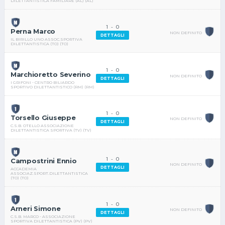
DILETTANTISTICA FAMILIARE (AL) (AL)
1
-
0
Perna Marco
NON DEFINITO
DETTAGLI
IL BIRILLO UNO ASSOC.SPORTIVA
DILETTANTISTICA (TO) (TO)
1
-
0
Marchioretto Severino
NON DEFINITO
DETTAGLI
I GRIFONI - CENTRO BILIARDO
SPORTIVO DILETTANTISTICO (RM) (RM)
1
-
0
Torsello Giuseppe
NON DEFINITO
DETTAGLI
C.S.B. OTELLO ASSOCIAZIONE
DILETTANTISTICA SPORTIVA (TV) (TV)
1
-
0
Campostrini Ennio
NON DEFINITO
DETTAGLI
ACCADEMIA
ASSOCIAZ.SPORT.DILETTANTISTICA
(TO) (TO)
1
-
0
Arneri Simone
NON DEFINITO
DETTAGLI
C.S.B. MARCO - ASSOCIAZIONE
SPORTIVA DILETTANTISTICA (PV) (PV)