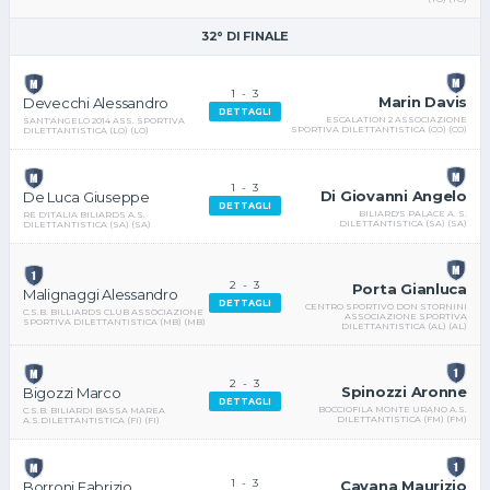
32° DI FINALE
1
-
3
Marin Davis
Devecchi Alessandro
DETTAGLI
ESCALATION 2 ASSOCIAZIONE
SANT'ANGELO 2014 ASS. SPORTIVA
SPORTIVA DILETTANTISTICA (CO) (CO)
DILETTANTISTICA (LO) (LO)
1
-
3
Di Giovanni Angelo
De Luca Giuseppe
DETTAGLI
BILIARD'S PALACE A. S.
RE D'ITALIA BILIARDS A.S.
DILETTANTISTICA (SA) (SA)
DILETTANTISTICA (SA) (SA)
2
-
3
Porta Gianluca
Malignaggi Alessandro
DETTAGLI
CENTRO SPORTIVO DON STORNINI
C.S.B. BILLIARDS CLUB ASSOCIAZIONE
ASSOCIAZIONE SPORTIVA
SPORTIVA DILETTANTISTICA (MB) (MB)
DILETTANTISTICA (AL) (AL)
2
-
3
Spinozzi Aronne
Bigozzi Marco
DETTAGLI
BOCCIOFILA MONTE URANO A.S.
C.S.B. BILIARDI BASSA MAREA
DILETTANTISTICA (FM) (FM)
A.S.DILETTANTISTICA (FI) (FI)
1
-
3
Cavana Maurizio
Borroni Fabrizio