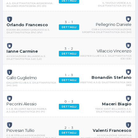
DETTAGLI
IL TAVOLO VERDE A.S.
A.S. DILETTANTISTICA ACCADEMIA
DILETTANTISTICA (FI) (FI)
BILIARDI PONTEDERA (PI) (PI)
3
-
1
Pellegrino Daniele
Orlando Francesco
DETTAGLI
CSB 4 GIUGNO ASSOCIAZIONE
EDORA BILIARDO GARLASCO A.S.
SPORTIVA DILETTANTISTICA (MI) (MI)
DILETTANTISTICA (PV) (PV)
3
-
2
Villaccio Vincenzo
Ianne Carmine
DETTAGLI
MASTER CLUB II A.S. DILETTANTISTICA
ASSOCIAZIONE BILIARDO A.S.
(CE) (CE)
DILETTANTISTICA (LE) (LE)
1
-
3
Bonandin Stefano
Gallo Guglielmo
DETTAGLI
MEETING A.S.D. DILETTANTISTICA (RO)
GALLERY CLUB A.S. DILETTANTISTICA
(RO)
(MI) (MI)
0
-
3
Maceri Biagio
Pecorini Alessio
DETTAGLI
TRICK SHOT BILLIARDS A.S.
C.S.B. BILIARDI BASSA MAREA
DILETTANTISTICA (CE) (CE)
A.S.DILETTANTISTICA (FI) (FI)
2
-
3
Valenti Francesco
Piovesan Tullio
DETTAGLI
ASSOCIAZIONE SPORTIVA
C.S.B. OTELLO ASSOCIAZIONE
DILETTANTISTICA FAMILIARE (AL) (AL)