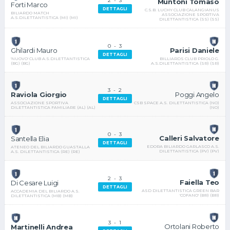
2
-
3
Muntoni Tomaso
Forti Marco
DETTAGLI
C.S.B. LUCHY CLUB CALANGIANUS
BILIARDO MATCH
ASSOCIAZIONE SPORTIVA
A.S.DILETTANTISTICA (MI) (MI)
DILETTANTISTICA (SS) (SS)
0
-
3
Parisi Daniele
Ghilardi Mauro
DETTAGLI
BILLIARDS CLUB PRIOLO G.
'NUOVO' CLUB A.S.DILETTANTISTICA
A.S.DILETTANTISTICA (SR) (SR)
(BG) (BG)
3
-
2
Poggi Angelo
Raviola Giorgio
DETTAGLI
CSB SPACE A.S. DILETTANTISTICA (NO)
ASSOCIAZIONE SPORTIVA
(NO)
DILETTANTISTICA FAMILIARE (AL) (AL)
0
-
3
Calleri Salvatore
Santella Elia
DETTAGLI
EDORA BILIARDO GARLASCO A.S.
ATENEO DEL BILIARDO GUASTALLA
DILETTANTISTICA (PV) (PV)
A.S. DILETTANTISTICA (RE) (RE)
2
-
3
Faiella Teo
Di Cesare Luigi
DETTAGLI
ASD DILETTANTISTICA GREEN BAR
ACCADEMIA DEL BILIARDO A.S.
'COFANO' (BR) (BR)
DILETTANTISTICA (MB) (MB)
3
-
1
Ortolani Roberto
Martinelli Andrea