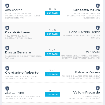
0
-
3
Sanzotta Mauro
Aisa Andrea
DETTAGLI
ASSOCIAZIONE SPORTIVA
ASSOCIAZIONE SPORTIVA
DILETTANTISTICA MASTER CLUB
DILETTANTISTICA ACCADEMIA DEL
CUNEO (CN) (CN)
BILIARDO (TR) (TR)
3
-
0
Cena Osvaldo Demis
Girardi Antonio
DETTAGLI
NEVADA NEW A.S.DILETTANTISTICA
NEW BOTTO CLUB A.S.
(CN) (CN)
DILETTANTISTICA (VA) (VA)
3
-
2
D'anzi Vito
D'asta Gennaro
DETTAGLI
MASTER CLUB SAN MARIANO SOCIETA'
ALL DOUBLES A.S.DILETTANTISTICA
SPORTIVA DILETTANTISTICA (PG) (PG)
(PA) (PA)
3
-
1
Balsama' Andrea
Giordanino Roberto
DETTAGLI
TENNIS E BILIARDO BUSSOLENO DLF
KURSAL CLUB ASSOCIAZ. SPORT.
A.S. DILETTANTISTICA (TO) (TO)
DILETTANTISTICA (TO) (TO)
0
-
3
Valloni Riccardo
Zito Carmine
DETTAGLI
BILIARDO MATCH
CLUB 84 ASSOCIAZIONE SPORTIVA
A.S.DILETTANTISTICA (MI) (MI)
DILETTANTISTICA (VC) (VC)