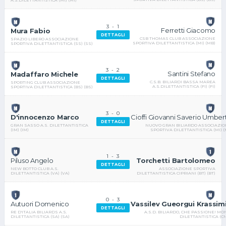
3
-
1
Ferretti Giacomo
Mura Fabio
DETTAGLI
CSB THOMAS CLUB ASSOCIAZIONE
SPAZIO LIBERO ASSOCIAZIONE
SPORTIVA DILETTANTISTICA (MI) (MB)
SPORTIVA DILETTANTISTICA (SS) (SS)
3
-
2
Santini Stefano
Madaffaro Michele
DETTAGLI
C.S.B. BILIARDI BASSA MAREA
SPORTING CLUB ASSOCIAZIONE
A.S.DILETTANTISTICA (FI) (FI)
SPORTIVA DILETTANTISTICA (BS) (BS)
3
-
0
Cioffi Giovanni Saverio Umber
D'innocenzo Marco
DETTAGLI
NUOVO GRAN BILIARDO ASSOCIAZI
GRAN SASSO A.S. DILETTANTISTICA
SPORTIVA DILETTANTISTICA (MI) (
(IM) (IM)
1
-
3
Torchetti Bartolomeo
Piluso Angelo
DETTAGLI
ASSOCIAZIONE SPORTIVA
NEW BOTTO CLUB A.S.
DILETTANTISTICA CIPRIANI (BT) (BT)
DILETTANTISTICA (VA) (VA)
0
-
3
Vassilev Gueorgui Krassim
Autuori Domenico
DETTAGLI
A.S.D. BILIARDO, CHE PASSIONE! M
RE D'ITALIA BILIARDS A.S.
DILETTANTISTICA (CN
DILETTANTISTICA (SA) (SA)