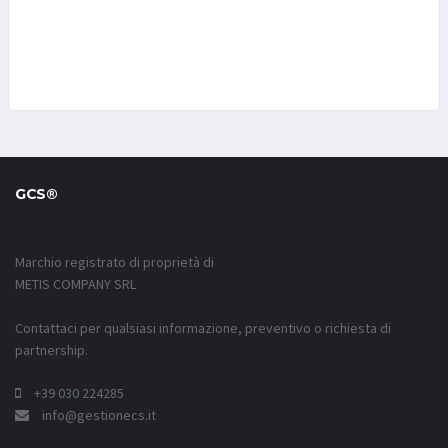
GCS®
Marchio registrato di proprietà di
METIS COMPANY SRL
Contattaci per qualsiasi informazione, preventivo o richiesta di
partnership.
+39 030 224285
info@gestionecs.it