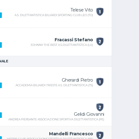
Telese Vito
A.S. DILETTANTISTICA BILIARDI SPORTING CLUB LEO (TO)
Fracassi Stefano
JOHNNY THE BEST A.S.DILETTANTISTICA (LU)
INALE
Gherardi Pietro
ACCADEMIA BILIARDI TRIESTE A.S. DILETTANTISTICA (TS)
Gelidi Giovanni
ANDREA PIERSANTE ASSOCIAZIONE SPORTIVA DILETTANTISTICA (PE)
Mandelli Francesco
HERRIS CLUB ASSOCIAZIONE SPORTIVA DILETTANTISTICA (BS)