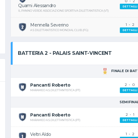
0
-
2
Quami Alessandro
DETTAGLI
IL PANNO VERDE ASSOCIAZIONE SPORTIVA DILETTANTISTICA (VT)
Mennella Severino
1
-
2
A S DILETTANTISTICO MONDIAL CLUB (FG)
DETTAGLI
BATTERIA 2 - PALAIS SAINT-VINCENT
FINALE DI BA
Pancanti Roberto
2
-
0
MARAMEO A.S.DILETTANTISTICA (PT)
DETTAGLI
SEMIFINA
Pancanti Roberto
2
-
1
MARAMEO A.S.DILETTANTISTICA (PT)
DETTAGLI
Veltri Aldo
1
-
2