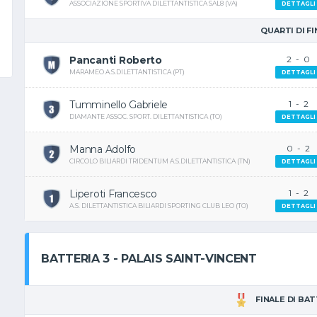
ASSOCIAZIONE SPORTIVA DILETTANTISTICA SAL8 (VA)
DETTAGLI
QUARTI DI F
Pancanti Roberto
2
-
0
MARAMEO A.S.DILETTANTISTICA (PT)
DETTAGLI
Tumminello Gabriele
1
-
2
DIAMANTE ASSOC. SPORT. DILETTANTISTICA (TO)
DETTAGLI
Manna Adolfo
0
-
2
CIRCOLO BILIARDI TRIDENTUM A.S.DILETTANTISTICA (TN)
DETTAGLI
Liperoti Francesco
1
-
2
A.S. DILETTANTISTICA BILIARDI SPORTING CLUB LEO (TO)
DETTAGLI
BATTERIA 3 - PALAIS SAINT-VINCENT
FINALE DI BA