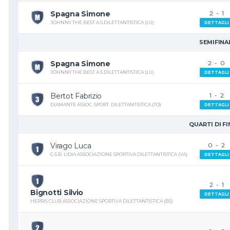
Spagna Simone
2
-
1
JOHNNY THE BEST A.S.DILETTANTISTICA (LU)
DETTAGLI
SEMIFINA
Spagna Simone
2
-
0
JOHNNY THE BEST A.S.DILETTANTISTICA (LU)
DETTAGLI
Bertot Fabrizio
1
-
2
DIAMANTE ASSOC. SPORT. DILETTANTISTICA (TO)
DETTAGLI
QUARTI DI F
Virago Luca
0
-
2
C.S.B. LIDIA ASSOCIAZIONE SPORTIVA DILETTANTISTICA (VA)
DETTAGLI
2
-
1
Bignotti Silvio
DETTAGLI
HERRIS CLUB ASSOCIAZIONE SPORTIVA DILETTANTISTICA (BS)