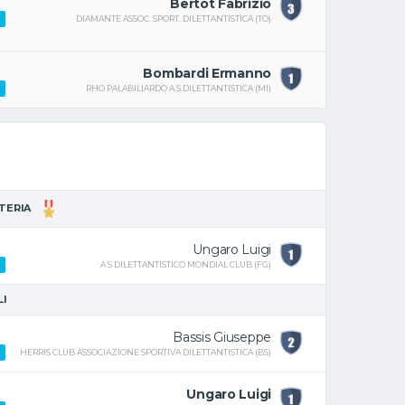
Bertot Fabrizio
DIAMANTE ASSOC. SPORT. DILETTANTISTICA (TO)
Bombardi Ermanno
RHO PALABILIARDO A.S.DILETTANTISTICA (MI)
TTERIA
Ungaro Luigi
A S DILETTANTISTICO MONDIAL CLUB (FG)
LI
Bassis Giuseppe
HERRIS CLUB ASSOCIAZIONE SPORTIVA DILETTANTISTICA (BS)
Ungaro Luigi