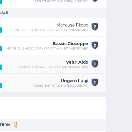
A S DILETTANTISTICO MONDIAL CLUB (FG)
INALE
Mancuso Filippo
SANT'ANGELO 2014 ASS. SPORTIVA DILETTANTISTICA (LO)
Bassis Giuseppe
HERRIS CLUB ASSOCIAZIONE SPORTIVA DILETTANTISTICA (BS)
Veltri Aldo
ASSOCIAZIONE SPORTIVA DILETTANTISTICA SAL8 (VA)
Ungaro Luigi
A S DILETTANTISTICO MONDIAL CLUB (FG)
TTERIA