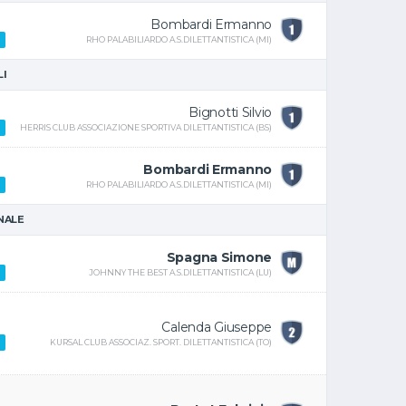
Bombardi Ermanno
RHO PALABILIARDO A.S.DILETTANTISTICA (MI)
LI
Bignotti Silvio
HERRIS CLUB ASSOCIAZIONE SPORTIVA DILETTANTISTICA (BS)
Bombardi Ermanno
RHO PALABILIARDO A.S.DILETTANTISTICA (MI)
INALE
Spagna Simone
JOHNNY THE BEST A.S.DILETTANTISTICA (LU)
Calenda Giuseppe
KURSAL CLUB ASSOCIAZ. SPORT. DILETTANTISTICA (TO)