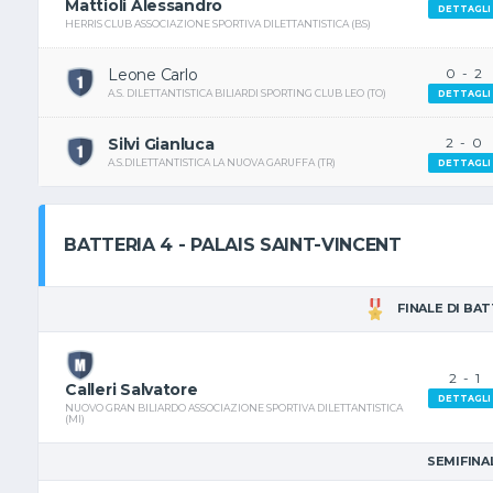
Mattioli Alessandro
DETTAGLI
HERRIS CLUB ASSOCIAZIONE SPORTIVA DILETTANTISTICA (BS)
Leone Carlo
0
-
2
A.S. DILETTANTISTICA BILIARDI SPORTING CLUB LEO (TO)
DETTAGLI
Silvi Gianluca
2
-
0
A.S.DILETTANTISTICA LA NUOVA GARUFFA (TR)
DETTAGLI
BATTERIA 4 - PALAIS SAINT-VINCENT
FINALE DI BA
2
-
1
Calleri Salvatore
DETTAGLI
NUOVO GRAN BILIARDO ASSOCIAZIONE SPORTIVA DILETTANTISTICA
(MI)
SEMIFINA