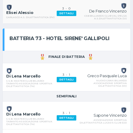
3
-
0
De Franco Vincenzo
Elisei Alessio
DETTAGLI
CSB BILLIARDS CLUB VAL D'ELSA
GARLASCO A.S. DILETTANTISTICA (PV)
A.S.DILETTANTISTICA (SI)
BATTERIA 73 - HOTEL SIRENE' GALLIPOLI
FINALE DI BATTERIA
3
-
1
Greco Pasquale Luca
Di Lena Marcello
DETTAGLI
NUOVO GRAN BILIARDO
C.S.B. MASTER CLUB BILIARDI
ASSOCIAZIONE SPORTIVA
TARANTO ASSOCIAZIONE SPORTIVA
DILETTANTISTICA (MI)
DILETTANTISTICA (TA)
SEMIFINALI
3
-
1
Di Lena Marcello
Sapone Vincenzo
DETTAGLI
C.S.B. MASTER CLUB BILIARDI
ASSOCIAZIONE SPORTIVA
TARANTO ASSOCIAZIONE SPORTIVA
DILETTANTISTICA LUCAS'S CLUB (CO)
DILETTANTISTICA (TA)