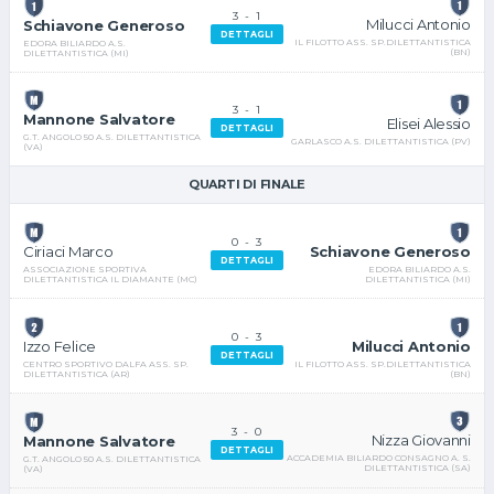
3
-
1
Milucci Antonio
Schiavone Generoso
DETTAGLI
IL FILOTTO ASS. SP.DILETTANTISTICA
EDORA BILIARDO A.S.
(BN)
DILETTANTISTICA (MI)
3
-
1
Mannone Salvatore
Elisei Alessio
DETTAGLI
G.T. ANGOLO 50 A.S. DILETTANTISTICA
GARLASCO A.S. DILETTANTISTICA (PV)
(VA)
QUARTI DI FINALE
0
-
3
Schiavone Generoso
Ciriaci Marco
DETTAGLI
EDORA BILIARDO A.S.
ASSOCIAZIONE SPORTIVA
DILETTANTISTICA (MI)
DILETTANTISTICA IL DIAMANTE (MC)
0
-
3
Milucci Antonio
Izzo Felice
DETTAGLI
IL FILOTTO ASS. SP.DILETTANTISTICA
CENTRO SPORTIVO DALFA ASS. SP.
(BN)
DILETTANTISTICA (AR)
3
-
0
Nizza Giovanni
Mannone Salvatore
DETTAGLI
ACCADEMIA BILIARDO CONSAGNO A. S.
G.T. ANGOLO 50 A.S. DILETTANTISTICA
DILETTANTISTICA (SA)
(VA)