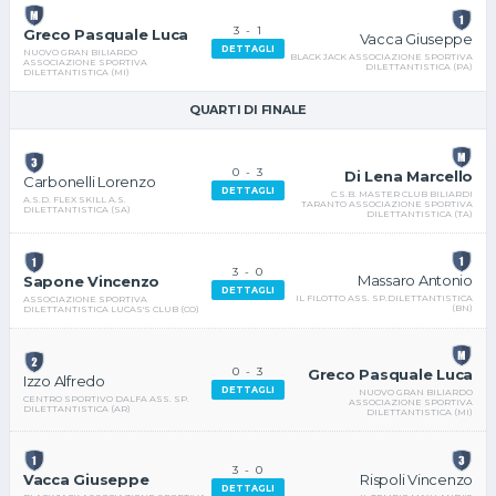
3
-
1
Greco Pasquale Luca
Vacca Giuseppe
DETTAGLI
NUOVO GRAN BILIARDO
BLACK JACK ASSOCIAZIONE SPORTIVA
ASSOCIAZIONE SPORTIVA
DILETTANTISTICA (PA)
DILETTANTISTICA (MI)
QUARTI DI FINALE
0
-
3
Di Lena Marcello
Carbonelli Lorenzo
DETTAGLI
C.S.B. MASTER CLUB BILIARDI
A.S.D. FLEX SKILL A.S.
TARANTO ASSOCIAZIONE SPORTIVA
DILETTANTISTICA (SA)
DILETTANTISTICA (TA)
3
-
0
Massaro Antonio
Sapone Vincenzo
DETTAGLI
IL FILOTTO ASS. SP.DILETTANTISTICA
ASSOCIAZIONE SPORTIVA
(BN)
DILETTANTISTICA LUCAS'S CLUB (CO)
0
-
3
Greco Pasquale Luca
Izzo Alfredo
DETTAGLI
NUOVO GRAN BILIARDO
CENTRO SPORTIVO DALFA ASS. SP.
ASSOCIAZIONE SPORTIVA
DILETTANTISTICA (AR)
DILETTANTISTICA (MI)
3
-
0
Rispoli Vincenzo
Vacca Giuseppe
DETTAGLI