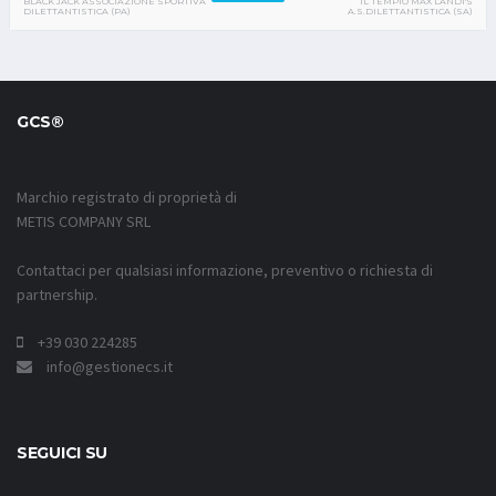
IL TEMPIO MAX LANDI'S
BLACK JACK ASSOCIAZIONE SPORTIVA
A.S.DILETTANTISTICA (SA)
DILETTANTISTICA (PA)
GCS®
Marchio registrato di proprietà di
METIS COMPANY SRL
Contattaci per qualsiasi informazione, preventivo o richiesta di
partnership.
+39 030 224285
info@gestionecs.it
SEGUICI SU