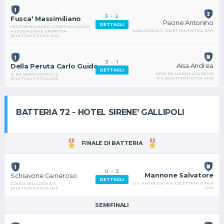
3
-
2
Fusca' Massimiliano
Paone Antonino
DETTAGLI
CENTRO BILIARDO SPORTIVO MASSE'
GARLASCO A.S. DILETTANTISTICA (PV)
ASSOCIAZIONE SPORTIVA
DILETTANTISTICA (VA)
3
-
1
Aisa Andrea
Della Peruta Carlo Guido
DETTAGLI
NEW BILLIARDS ACADEMY
IL BILIARDO COMO A.S.
A.S.DILETTANTISTICA (AN)
DILETTANTISTICA (CO)
BATTERIA 72 - HOTEL SIRENE' GALLIPOLI
FINALE DI BATTERIA
0
-
3
Mannone Salvatore
Schiavone Generoso
DETTAGLI
G.T. ANGOLO 50 A.S. DILETTANTISTICA
EDORA BILIARDO A.S.
(VA)
DILETTANTISTICA (MI)
SEMIFINALI