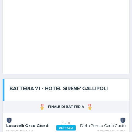
BATTERIA 71 - HOTEL SIRENE' GALLIPOLI
FINALE DI BATTERIA
3
-
0
Della Peruta Carlo Guido
Locatelli Orso Giordi
DETTAGLI
IL BILIARDO COMO A.S.
EDORA BILIARDO A.S.