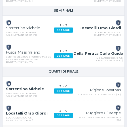
DILETTANTISTICA (CO)
DILETTANTISTICA (MI)
SEMIFINALI
1
-
3
Locatelli Orso Giordi
Sorrentino Michele
DETTAGLI
EDORA BILIARDO A.S.
TAVARNUZZE- LE SFERE
DILETTANTISTICA (MI)
A.S.DILETTANTISTICA (FI)
1
-
3
Fusca' Massimiliano
Della Peruta Carlo Guido
DETTAGLI
CENTRO BILIARDO SPORTIVO MASSE'
IL BILIARDO COMO A.S.
ASSOCIAZIONE SPORTIVA
DILETTANTISTICA (CO)
DILETTANTISTICA (VA)
QUARTI DI FINALE
3
-
0
Sorrentino Michele
Rigione Jonathan
DETTAGLI
TAVARNUZZE- LE SFERE
COIANO A.S. DILETTANTISTICA (PO)
A.S.DILETTANTISTICA (FI)
3
-
0
Ruggiero Giuseppe
Locatelli Orso Giordi
DETTAGLI
IL FILOTTO ASS. SP.DILETTANTISTICA
EDORA BILIARDO A.S.
(BN)
DILETTANTISTICA (MI)