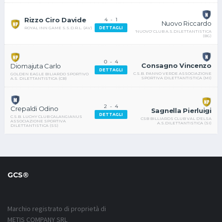
Rizzo Ciro Davide
4
-
1
Nuovo Riccardo
DETTAGLI
ROYAL INN GAME S.S.D.R.L. (AV)
'NUOVO' CLUB A.S.DILETTANTISTICA
(BG)
0
-
4
Consagno Vincenzo
Diomajuta Carlo
DETTAGLI
C.S.B. PANNO VERDE ASSOCIAZIONE
GOLDEN EAGLE BILIARDO SPORTIVO
SPORTIVA DILETTANTISTICA (MI)
A.S. DILETTANTISTICA (CB)
2
-
4
Crepaldi Odino
Sagnella Pierluigi
DETTAGLI
C.S.B. LUCHY CLUB CALANGIANUS
CSB BILLIARDS CLUB VAL D'ELSA
ASSOCIAZIONE SPORTIVA
A.S.DILETTANTISTICA (SI)
DILETTANTISTICA (SS)
GCS®
Marchio registrato di proprietà di
METIS COMPANY SRL