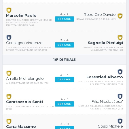
Rizzo Ciro Davide
4
-
2
Marcolin Paolo
DETTAGLI
ROYAL INN GAME S.S.D.R.L. (AV)
CENTRO BILIARDO SPORTIVO MASSE'
ASSOCIAZIONE SPORTIVA
DILETTANTISTICA (VA)
3
-
4
Sagnella Pierluigi
Consagno Vincenzo
DETTAGLI
CSB BILLIARDS CLUB VAL D'ELSA
C.S.B. PANNO VERDE ASSOCIAZIONE
A.S.DILETTANTISTICA (SI)
SPORTIVA DILETTANTISTICA (MI)
16° DI FINALE
2
-
4
Forestieri Alberto
Aniello Michelangelo
DETTAGLI
NICOLAS FILLIA BILLIARD ACADEMY
A.S. DILETTANTISTICA QUEEN (FG)
A.S. DILETTANTISTICA (BS)
4
-
1
Fillia Nicolas Jose'
Caratozzolo Santi
DETTAGLI
NICOLAS FILLIA BILLIARD ACADEMY
C.S.B IL VELIERO A.S.DILETTANTISTICA
A.S. DILETTANTISTICA (BS)
(MB)
4
-
0
Cosci Michele
Caria Massimo
DETTAGLI