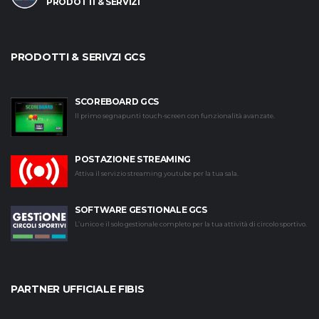
PRODOTTI & SERVIZI
PRODOTTI & SERIVZI GCS
SCOREBOARD GCS
Il primo segnapunti touch-screen con funzionalità avanzate.
POSTAZIONE STREAMING
Attiva il servizio streaming youtube per la tua sala.
SOFTWARE GESTIONALE GCS
L’unico e il solo gestionale completo per la tua attività di circolo sportivo.
PARTNER UFFICIALE FIBIS