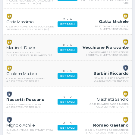
C.S.B IL VELIERO A.S.DILETTANTISTICA
NICOLAS FILLIA BILLIARD ACADEMY
(MB)
A.S. DILETTANTISTICA (BS)
2
-
4
Gatta Michele
Caria Massimo
DETTAGLI
RE D'ITALIA BILIARDS A.S.
C.S.B. PANNO VERDE ASSOCIAZIONE
DILETTANTISTICA (SA)
SPORTIVA DILETTANTISTICA (MI)
0
-
4
Vecchione Fioravante
Martinelli David
DETTAGLI
CAMPOMARTE ASSOCIAZIONE
ASSOCIAZIONE SPORTIVA
SPORTIVA DILETTANTISTICA (BS)
DILETTANTISTICA ' IL BILIARDO' (PI)
0
-
4
Barbini Riccardo
Gualemi Matteo
DETTAGLI
NEW BILLIARDS ACADEMY
C.S.B. BILIARDI BASSA MAREA
A.S.DILETTANTISTICA (AN)
A.S.DILETTANTISTICA (FI)
4
-
2
Giachetti Sandro
Rossetti Rossano
DETTAGLI
C.S.B. BILIARDI BASSA MAREA
NEW BILLIARDS ACADEMY
A.S.DILETTANTISTICA (FI)
A.S.DILETTANTISTICA (AN)
2
-
4
Romeo Gaetano
Mignolo Achille
DETTAGLI
C.S.B. IL FILOTTO 2 ASSOCIAZIONE
IL DIAMANTE A.S. DILETTANTISTICA
SPORTIVA DILETTANTISTICA (CA)
(CS)