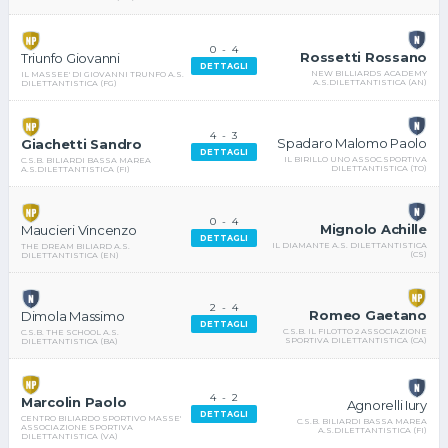
0
-
4
Rossetti Rossano
Triunfo Giovanni
DETTAGLI
NEW BILLIARDS ACADEMY
IL MASSEE' DI GIOVANNI TRUNFO A.S.
A.S.DILETTANTISTICA (AN)
DILETTANTISTICA (FG)
4
-
3
Spadaro Malomo Paolo
Giachetti Sandro
DETTAGLI
IL BIRILLO UNO ASSOC.SPORTIVA
C.S.B. BILIARDI BASSA MAREA
DILETTANTISTICA (TO)
A.S.DILETTANTISTICA (FI)
0
-
4
Mignolo Achille
Maucieri Vincenzo
DETTAGLI
IL DIAMANTE A.S. DILETTANTISTICA
THE DREAM BILIARD A.S.
(CS)
DILETTANTISTICA (EN)
2
-
4
Romeo Gaetano
Dimola Massimo
DETTAGLI
C.S.B. IL FILOTTO 2 ASSOCIAZIONE
C.S.B. THE SCHOOL A.S.
SPORTIVA DILETTANTISTICA (CA)
DILETTANTISTICA (BA)
4
-
2
Marcolin Paolo
Agnorelli Iury
DETTAGLI
CENTRO BILIARDO SPORTIVO MASSE'
C.S.B. BILIARDI BASSA MAREA
ASSOCIAZIONE SPORTIVA
A.S.DILETTANTISTICA (FI)
DILETTANTISTICA (VA)