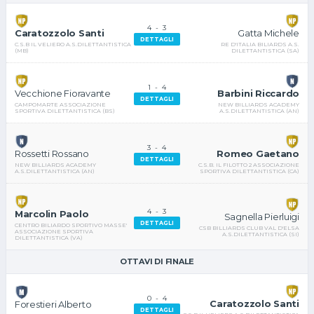
4
-
3
Gatta Michele
Caratozzolo Santi
DETTAGLI
RE D'ITALIA BILIARDS A.S.
C.S.B IL VELIERO A.S.DILETTANTISTICA
DILETTANTISTICA (SA)
(MB)
1
-
4
Barbini Riccardo
Vecchione Fioravante
DETTAGLI
NEW BILLIARDS ACADEMY
CAMPOMARTE ASSOCIAZIONE
A.S.DILETTANTISTICA (AN)
SPORTIVA DILETTANTISTICA (BS)
3
-
4
Romeo Gaetano
Rossetti Rossano
DETTAGLI
C.S.B. IL FILOTTO 2 ASSOCIAZIONE
NEW BILLIARDS ACADEMY
SPORTIVA DILETTANTISTICA (CA)
A.S.DILETTANTISTICA (AN)
4
-
3
Marcolin Paolo
Sagnella Pierluigi
DETTAGLI
CENTRO BILIARDO SPORTIVO MASSE'
CSB BILLIARDS CLUB VAL D'ELSA
ASSOCIAZIONE SPORTIVA
A.S.DILETTANTISTICA (SI)
DILETTANTISTICA (VA)
OTTAVI DI FINALE
0
-
4
Caratozzolo Santi
Forestieri Alberto
DETTAGLI