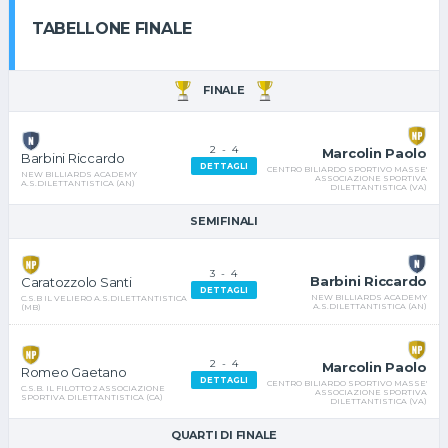
TABELLONE FINALE
FINALE
2
-
4
Marcolin Paolo
Barbini Riccardo
DETTAGLI
CENTRO BILIARDO SPORTIVO MASSE'
NEW BILLIARDS ACADEMY
ASSOCIAZIONE SPORTIVA
A.S.DILETTANTISTICA (AN)
DILETTANTISTICA (VA)
SEMIFINALI
3
-
4
Barbini Riccardo
Caratozzolo Santi
DETTAGLI
NEW BILLIARDS ACADEMY
C.S.B IL VELIERO A.S.DILETTANTISTICA
A.S.DILETTANTISTICA (AN)
(MB)
2
-
4
Marcolin Paolo
Romeo Gaetano
DETTAGLI
CENTRO BILIARDO SPORTIVO MASSE'
C.S.B. IL FILOTTO 2 ASSOCIAZIONE
ASSOCIAZIONE SPORTIVA
SPORTIVA DILETTANTISTICA (CA)
DILETTANTISTICA (VA)
QUARTI DI FINALE