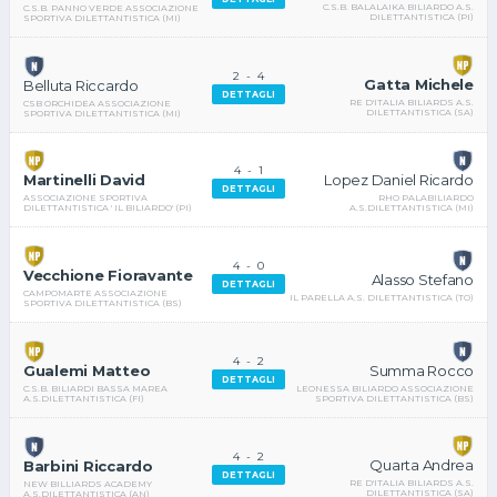
C.S.B. BALALAIKA BILIARDO A.S.
C.S.B. PANNO VERDE ASSOCIAZIONE
DILETTANTISTICA (PI)
SPORTIVA DILETTANTISTICA (MI)
2
-
4
Gatta Michele
Belluta Riccardo
DETTAGLI
RE D'ITALIA BILIARDS A.S.
CSB ORCHIDEA ASSOCIAZIONE
DILETTANTISTICA (SA)
SPORTIVA DILETTANTISTICA (MI)
4
-
1
Lopez Daniel Ricardo
Martinelli David
DETTAGLI
RHO PALABILIARDO
ASSOCIAZIONE SPORTIVA
A.S.DILETTANTISTICA (MI)
DILETTANTISTICA ' IL BILIARDO' (PI)
4
-
0
Vecchione Fioravante
Alasso Stefano
DETTAGLI
CAMPOMARTE ASSOCIAZIONE
IL PARELLA A.S. DILETTANTISTICA (TO)
SPORTIVA DILETTANTISTICA (BS)
4
-
2
Summa Rocco
Gualemi Matteo
DETTAGLI
LEONESSA BILIARDO ASSOCIAZIONE
C.S.B. BILIARDI BASSA MAREA
SPORTIVA DILETTANTISTICA (BS)
A.S.DILETTANTISTICA (FI)
4
-
2
Quarta Andrea
Barbini Riccardo
DETTAGLI
RE D'ITALIA BILIARDS A.S.
NEW BILLIARDS ACADEMY
DILETTANTISTICA (SA)
A.S.DILETTANTISTICA (AN)