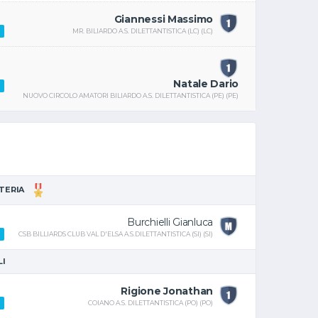
Giannessi Massimo
MR. BILIARDO A.S. DILETTANTISTICA (LC) (LC)
Natale Dario
NUOVO CIRCOLO AMATORI BILIARDO A.S. DILETTANTISTICA (PE) (PE)
TTERIA
Burchielli Gianluca
CSB BILLIARDS CLUB VAL D'ELSA A.S.DILETTANTISTICA (SI) (SI)
LI
Rigione Jonathan
COIANO A.S. DILETTANTISTICA (PO) (PO)