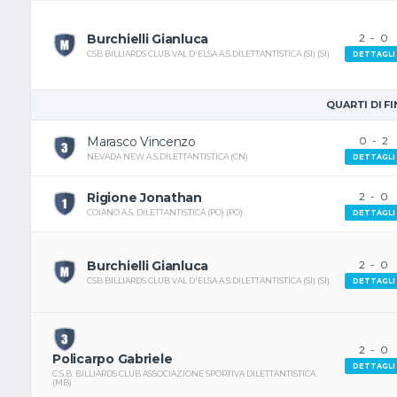
Burchielli Gianluca
2
-
0
CSB BILLIARDS CLUB VAL D'ELSA A.S.DILETTANTISTICA (SI) (SI)
DETTAGLI
QUARTI DI F
Marasco Vincenzo
0
-
2
NEVADA NEW A.S.DILETTANTISTICA (CN)
DETTAGLI
Rigione Jonathan
2
-
0
COIANO A.S. DILETTANTISTICA (PO) (PO)
DETTAGLI
Burchielli Gianluca
2
-
0
CSB BILLIARDS CLUB VAL D'ELSA A.S.DILETTANTISTICA (SI) (SI)
DETTAGLI
2
-
0
Policarpo Gabriele
DETTAGLI
C.S.B. BILLIARDS CLUB ASSOCIAZIONE SPORTIVA DILETTANTISTICA
(MB)