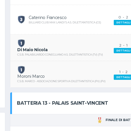
Caterino Francesco
0
-
2
BILLIARD CLUB MAX LANDI'S A.S. DILETTANTISTICA (CE)
DETTAGLI
2
-
1
Di Maio Nicola
DETTAGLI
C.S.B. PALABILIARDO CONEGLIANO A.S. DILETTANTISTICA (TV) (TV)
1
-
2
Moroni Marco
DETTAGLI
C.S.B. MARCO - ASSOCIAZIONE SPORTIVA DILETTANTISTICA (PV) (PV)
BATTERIA 13 - PALAIS SAINT-VINCENT
FINALE DI BA