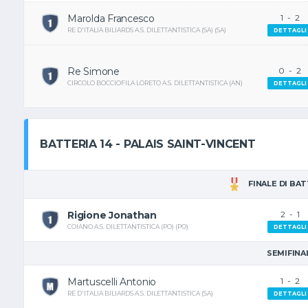
Marolda Francesco
1
-
2
RE D'ITALIA BILIARDS A.S. DILETTANTISTICA (SA) (SA)
DETTAGLI
Re Simone
0
-
2
CIRCOLO BOCCIOFILA LORETO A.S. DILETTANTISTICA (AN)
DETTAGLI
BATTERIA 14 - PALAIS SAINT-VINCENT
FINALE DI BA
Rigione Jonathan
2
-
1
COIANO A.S. DILETTANTISTICA (PO) (PO)
DETTAGLI
SEMIFINA
Martuscelli Antonio
1
-
2
RE D'ITALIA BILIARDS A.S. DILETTANTISTICA (SA)
DETTAGLI