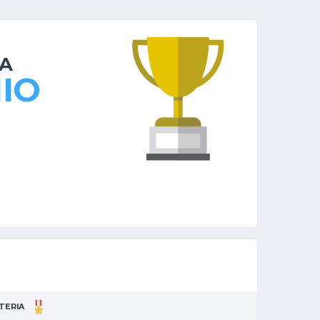
NA
IO
TTERIA