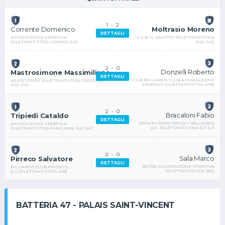
1
-
2
Moltrasio Moreno
Corrente Domenico
DETTAGLI
C.S.B. N. SALOTTO DILETTANTISTICA
ASSOCIAZIONE SPORTIVA
(VA) (VA)
DILETTANTISTICA UNIONE (GE)
2
-
0
Donzelli Roberto
Mastrosimone Massimiliano
DETTAGLI
C.S.B. BILLIARDS CLUB ASSOCIAZIONE
ASSOC.SPORT.DILETTANTISTICA DIAGONAL
SPORTIVA DILETTANTISTICA (MB)
(TO) (TO)
2
-
0
Bracaloni Fabio
Tripiedi Cataldo
DETTAGLI
DONKEY KONG TRILOGY BILLIARDS
ASSOCIAZIONE SPORTIVA
A.S. DILETTANTISTICA (LI) (LI)
DILETTANTISTICA FAMILIARE (AL) (AL)
2
-
0
Sala Marco
Pirreco Salvatore
DETTAGLI
RETRO' ASSOCIAZIONE SPORTIVA
BILLIARDS CLUB PRIOLO G.
DILETTANTISTICA (BS)
A.S.DILETTANTISTICA (SR)
BATTERIA 47 - PALAIS SAINT-VINCENT