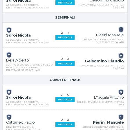
Gelsomino Claudio
Sgroi Nicola
DETTAGLI
NEVADA NEW A.S.DILETTANTISTICA
ASSOCIAZIONE SPORTIVA
(CN) (CN)
DILETTANTISTICO BILIA CLUB (PA)
SEMIFINALI
2
-
1
Pierini Manuele
Sgroi Nicola
DETTAGLI
CIRCOLO BOCCIOFILA LORETO A.S.
ASSOCIAZIONE SPORTIVA
DILETTANTISTICA (AN)
DILETTANTISTICO BILIA CLUB (PA)
0
-
2
Beia Alberto
Gelsomino Claudio
DETTAGLI
CENTRO BILIARDO SPORTIVO MASSE'
NEVADA NEW A.S.DILETTANTISTICA
ASSOCIAZIONE SPORTIVA
(CN) (CN)
DILETTANTISTICA (VA) (VA)
QUARTI DI FINALE
2
-
0
D'aquila Antonio
Sgroi Nicola
DETTAGLI
GOLDEN RIVER A.S. DILETTANTISTICA
ASSOCIAZIONE SPORTIVA
(TO)
DILETTANTISTICO BILIA CLUB (PA)
0
-
2
Pierini Manuele
Cattaneo Fabio
DETTAGLI
CIRCOLO BOCCIOFILA LORETO A.S.
NEW BOTTO CLUB A.S.
DILETTANTISTICA (AN)
DILETTANTISTICA (VA) (VA)