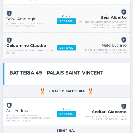
0
-
2
Beia Alberto
Selva Ambrogio
DETTAGLI
CENTRO BILIARDO SPORTIVO MASSE'
FIUMBERTI SOCIET? SPORTIVE
ASSOCIAZIONE SPORTIVA
DILETTANTISTICA (CO)
DILETTANTISTICA (VA) (VA)
2
-
1
Naldi Luciano
Gelsomino Claudio
DETTAGLI
CSB BILLIARDS CLUB VAL D'ELSA
NEVADA NEW A.S.DILETTANTISTICA
A.S.DILETTANTISTICA (SI) (SI)
(CN) (CN)
BATTERIA 49 - PALAIS SAINT-VINCENT
FINALE DI BATTERIA
1
-
2
Aisa Andrea
Sediari Giacomo
DETTAGLI
ASSOCIAZIONE SPORTIVA
CIRCOLO BOCCIOFILA LORETO A.S.
DILETTANTISTICA ACCADEMIA DEL
DILETTANTISTICA (AN) (AN)
BILIARDO (TR) (TR)
SEMIFINALI