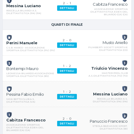
2
-
1
Cabitza Francesco
Messina Luciano
DETTAGLI
ASSOCIAZIONE SPORTIVA
ROCCELLA BILIARDI A.S.
DILETTANTISTICA EDEN DEL
DILETTANTISTICA (PA) (PA)
BILIARDO (CA) (CA)
QUARTI DI FINALE
2
-
0
Musto Aniello
Perini Manuele
DETTAGLI
FIUMBERTI SOCIET? SPORTIVE
C.S.B. MARCO - ASSOCIAZIONE
DILETTANTISTICA (CO)
SPORTIVA DILETTANTISTICA (PV) (PV)
1
-
2
Triulcio Vincenzo
Bontempi Mauro
DETTAGLI
MASTER POOL CLUB
LEONESSA BILIARDO ASSOCIAZIONE
A.S.DILETTANTISTICA (TO) (TO)
SPORTIVA DILETTANTISTICA (BS)
1
-
2
Messina Luciano
Pessina Fabio Emilio
DETTAGLI
ROCCELLA BILIARDI A.S.
NEW BOTTO CLUB A.S.
DILETTANTISTICA (PA) (PA)
DILETTANTISTICA (VA)
2
-
0
Cabitza Francesco
Panuccio Francesco
DETTAGLI
ASSOCIAZIONE SPORTIVA
STEOLA BAR ASSOC.SPORT.
DILETTANTISTICA EDEN DEL
DILETTANTISTICA (BI)
BILIARDO (CA) (CA)