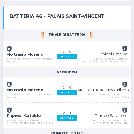
BATTERIA 46 - PALAIS SAINT-VINCENT
FINALE DI BATTERIA
2
-
0
Tripiedi Cataldo
Moltrasio Moreno
DETTAGLI
ASSOCIAZIONE SPORTIVA
C.S.B. N. SALOTTO DILETTANTISTICA
DILETTANTISTICA FAMILIARE (AL) (AL)
(VA) (VA)
SEMIFINALI
2
-
0
Mastrosimone Massimiliano
Moltrasio Moreno
DETTAGLI
ASSOC.SPORT.DILETTANTISTICA
C.S.B. N. SALOTTO DILETTANTISTICA
DIAGONAL (TO) (TO)
(VA) (VA)
2
-
1
Pirreco Salvatore
Tripiedi Cataldo
DETTAGLI
BILLIARDS CLUB PRIOLO G.
ASSOCIAZIONE SPORTIVA
A.S.DILETTANTISTICA (SR)
DILETTANTISTICA FAMILIARE (AL) (AL)
QUARTI DI FINALE