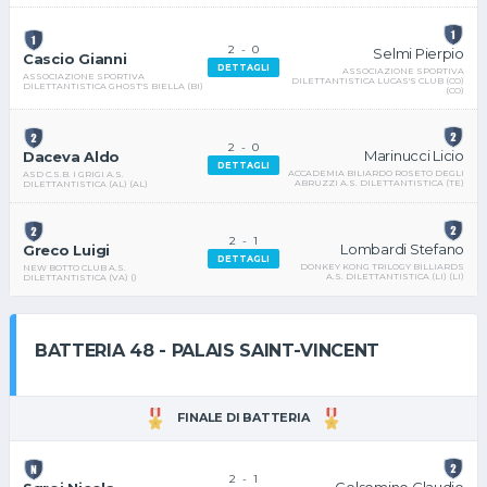
2
-
0
Selmi Pierpio
Cascio Gianni
DETTAGLI
ASSOCIAZIONE SPORTIVA
ASSOCIAZIONE SPORTIVA
DILETTANTISTICA LUCAS'S CLUB (CO)
DILETTANTISTICA GHOST'S BIELLA (BI)
(CO)
2
-
0
Marinucci Licio
Daceva Aldo
DETTAGLI
ACCADEMIA BILIARDO ROSETO DEGLI
ASD C.S.B. I GRIGI A.S.
ABRUZZI A.S. DILETTANTISTICA (TE)
DILETTANTISTICA (AL) (AL)
2
-
1
Lombardi Stefano
Greco Luigi
DETTAGLI
DONKEY KONG TRILOGY BILLIARDS
NEW BOTTO CLUB A.S.
A.S. DILETTANTISTICA (LI) (LI)
DILETTANTISTICA (VA) ()
BATTERIA 48 - PALAIS SAINT-VINCENT
FINALE DI BATTERIA
2
-
1