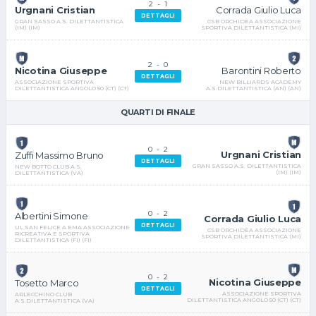
2
-
1
Corrada Giulio Luca
Urgnani Cristian
DETTAGLI
CSB ORCHIDEA ASSOCIAZIONE
GRAN SASSO A.S. DILETTANTISTICA
SPORTIVA DILETTANTISTICA (MI)
(IM) (IM)
2
-
0
Barontini Roberto
Nicotina Giuseppe
DETTAGLI
NEW BILLIARDS ACADEMY
ASSOCIAZIONE SPORTIVA
A.S.DILETTANTISTICA (AN) (AN)
DILETTANTISTICA ANGOLO 50 (CT) (CT)
QUARTI DI FINALE
0
-
2
Urgnani Cristian
Zuffi Massimo Bruno
DETTAGLI
GRAN SASSO A.S. DILETTANTISTICA
NEW BOTTO CLUB A.S.
(IM) (IM)
DILETTANTISTICA (VA)
0
-
2
Albertini Simone
Corrada Giulio Luca
DETTAGLI
UL SAN FELICE A EMA ASSOCIAZIONE
CSB ORCHIDEA ASSOCIAZIONE
RICREATIVA E SPORTIVA
SPORTIVA DILETTANTISTICA (MI)
DILETTANTISTICA (FI) (FI)
0
-
2
Nicotina Giuseppe
Tosetto Marco
DETTAGLI
ASSOCIAZIONE SPORTIVA
ARLECCHINO CLUB
DILETTANTISTICA ANGOLO 50 (CT) (CT)
A.S.DILETTANTISTICA (VA)