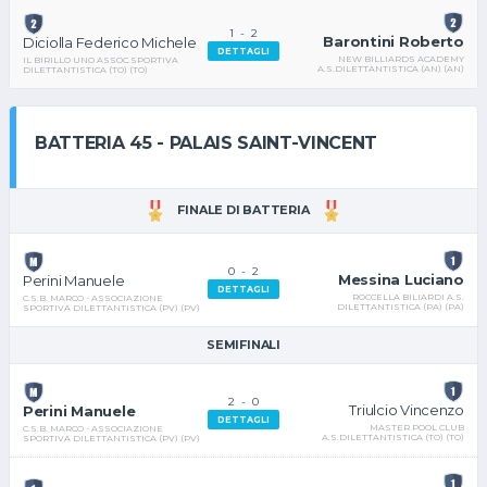
1
-
2
Barontini Roberto
Diciolla Federico Michele
DETTAGLI
NEW BILLIARDS ACADEMY
IL BIRILLO UNO ASSOC.SPORTIVA
A.S.DILETTANTISTICA (AN) (AN)
DILETTANTISTICA (TO) (TO)
BATTERIA 45 - PALAIS SAINT-VINCENT
FINALE DI BATTERIA
0
-
2
Messina Luciano
Perini Manuele
DETTAGLI
ROCCELLA BILIARDI A.S.
C.S.B. MARCO - ASSOCIAZIONE
DILETTANTISTICA (PA) (PA)
SPORTIVA DILETTANTISTICA (PV) (PV)
SEMIFINALI
2
-
0
Triulcio Vincenzo
Perini Manuele
DETTAGLI
MASTER POOL CLUB
C.S.B. MARCO - ASSOCIAZIONE
A.S.DILETTANTISTICA (TO) (TO)
SPORTIVA DILETTANTISTICA (PV) (PV)