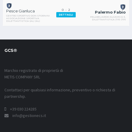
0
-
2
Pesce Gianluca
Palermo Fabio
DETTAGLI
CENTRO SPORTIVO DON STORNINI
PALABILIARDO ALCAMO A.S.
ASSOCIAZIONE SPORTIVA
DILETTANTISTICA (TP) (TP)
DILETTANTISTICA (AL) (AL)
GCS®
Marchio registrato di proprietà di
METIS COMPANY SRL
Contattaci per qualsiasi informazione, preventivo o richiesta di
partnership.
+39 030 224285
info@gestionecs.it