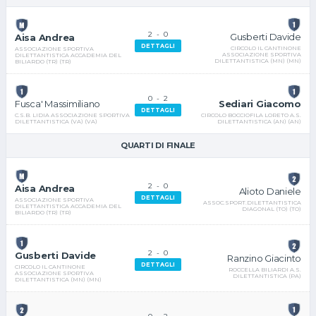
2
-
0
Gusberti Davide
Aisa Andrea
DETTAGLI
CIRCOLO IL CANTINONE
ASSOCIAZIONE SPORTIVA
ASSOCIAZIONE SPORTIVA
DILETTANTISTICA ACCADEMIA DEL
DILETTANTISTICA (MN) (MN)
BILIARDO (TR) (TR)
0
-
2
Sediari Giacomo
Fusca' Massimiliano
DETTAGLI
CIRCOLO BOCCIOFILA LORETO A.S.
C.S.B. LIDIA ASSOCIAZIONE SPORTIVA
DILETTANTISTICA (AN) (AN)
DILETTANTISTICA (VA) (VA)
QUARTI DI FINALE
2
-
0
Aisa Andrea
Alioto Daniele
DETTAGLI
ASSOCIAZIONE SPORTIVA
ASSOC.SPORT.DILETTANTISTICA
DILETTANTISTICA ACCADEMIA DEL
DIAGONAL (TO) (TO)
BILIARDO (TR) (TR)
2
-
0
Gusberti Davide
Ranzino Giacinto
DETTAGLI
CIRCOLO IL CANTINONE
ROCCELLA BILIARDI A.S.
ASSOCIAZIONE SPORTIVA
DILETTANTISTICA (PA)
DILETTANTISTICA (MN) (MN)