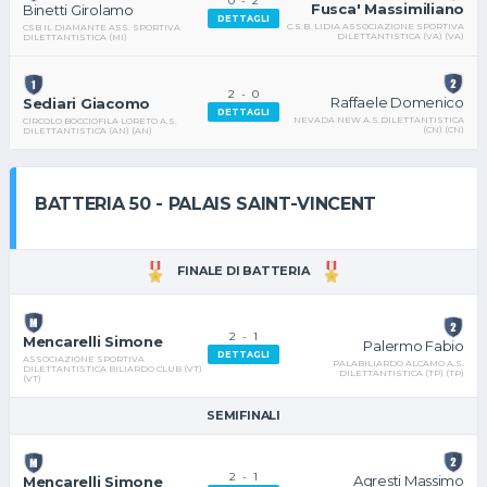
0
-
2
Fusca' Massimiliano
Binetti Girolamo
DETTAGLI
C.S.B. LIDIA ASSOCIAZIONE SPORTIVA
CSB IL DIAMANTE ASS. SPORTIVA
DILETTANTISTICA (VA) (VA)
DILETTANTISTICA (MI)
2
-
0
Raffaele Domenico
Sediari Giacomo
DETTAGLI
NEVADA NEW A.S.DILETTANTISTICA
CIRCOLO BOCCIOFILA LORETO A.S.
(CN) (CN)
DILETTANTISTICA (AN) (AN)
BATTERIA 50 - PALAIS SAINT-VINCENT
FINALE DI BATTERIA
2
-
1
Mencarelli Simone
Palermo Fabio
DETTAGLI
ASSOCIAZIONE SPORTIVA
PALABILIARDO ALCAMO A.S.
DILETTANTISTICA BILIARDO CLUB (VT)
DILETTANTISTICA (TP) (TP)
(VT)
SEMIFINALI
2
-
1
Agresti Massimo
Mencarelli Simone