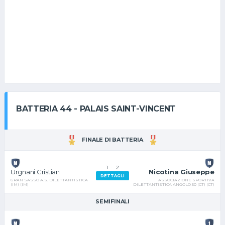
BATTERIA 44 - PALAIS SAINT-VINCENT
FINALE DI BATTERIA
1
-
2
Nicotina Giuseppe
Urgnani Cristian
DETTAGLI
ASSOCIAZIONE SPORTIVA
GRAN SASSO A.S. DILETTANTISTICA
DILETTANTISTICA ANGOLO 50 (CT) (CT)
(IM) (IM)
SEMIFINALI