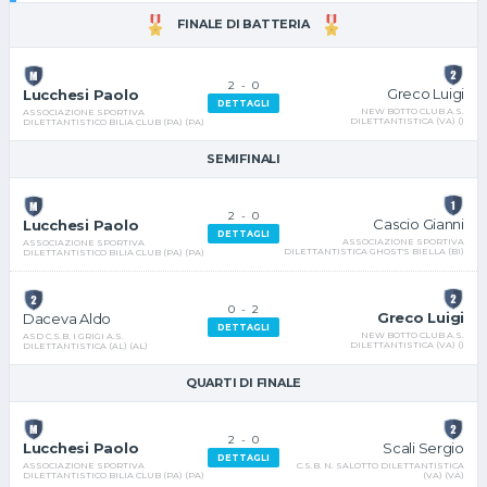
FINALE DI BATTERIA
2
-
0
Greco Luigi
Lucchesi Paolo
DETTAGLI
NEW BOTTO CLUB A.S.
ASSOCIAZIONE SPORTIVA
DILETTANTISTICA (VA) ()
DILETTANTISTICO BILIA CLUB (PA) (PA)
SEMIFINALI
2
-
0
Cascio Gianni
Lucchesi Paolo
DETTAGLI
ASSOCIAZIONE SPORTIVA
ASSOCIAZIONE SPORTIVA
DILETTANTISTICA GHOST'S BIELLA (BI)
DILETTANTISTICO BILIA CLUB (PA) (PA)
0
-
2
Greco Luigi
Daceva Aldo
DETTAGLI
NEW BOTTO CLUB A.S.
ASD C.S.B. I GRIGI A.S.
DILETTANTISTICA (VA) ()
DILETTANTISTICA (AL) (AL)
QUARTI DI FINALE
2
-
0
Scali Sergio
Lucchesi Paolo
DETTAGLI
C.S.B. N. SALOTTO DILETTANTISTICA
ASSOCIAZIONE SPORTIVA
(VA) (VA)
DILETTANTISTICO BILIA CLUB (PA) (PA)