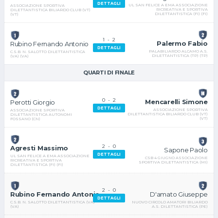
DETTAGLI
UL SAN FELICE A EMA ASSOCIAZIONE
ASSOCIAZIONE SPORTIVA
RICREATIVA E SPORTIVA
DILETTANTISTICA BILIARDO CLUB (VT)
DILETTANTISTICA (FI) (FI)
(VT)
1
-
2
Palermo Fabio
Rubino Fernando Antonio
DETTAGLI
PALABILIARDO ALCAMO A.S.
C.S.B. N. SALOTTO DILETTANTISTICA
DILETTANTISTICA (TP) (TP)
(VA) (VA)
QUARTI DI FINALE
0
-
2
Mencarelli Simone
Perotti Giorgio
DETTAGLI
ASSOCIAZIONE SPORTIVA
ASSOCIAZIONE SPORTIVA
DILETTANTISTICA BILIARDO CLUB (VT)
DILETTANTISTICA AUTONOMI
(VT)
FOSSANO (CN)
2
-
0
Agresti Massimo
Sapone Paolo
DETTAGLI
UL SAN FELICE A EMA ASSOCIAZIONE
CSB 4 GIUGNO ASSOCIAZIONE
RICREATIVA E SPORTIVA
SPORTIVA DILETTANTISTICA (MI)
DILETTANTISTICA (FI) (FI)
2
-
0
D'amato Giuseppe
Rubino Fernando Antonio
DETTAGLI
NUOVO CIRCOLO AMATORI BILIARDO
C.S.B. N. SALOTTO DILETTANTISTICA (VA)
A.S. DILETTANTISTICA (PE)
(VA)