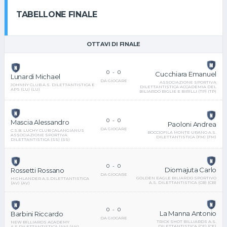
TABELLONE FINALE
OTTAVI DI FINALE
0
-
0
Cucchiara Emanuel
Lunardi Michael
DA GIOCARE
ASSOCIAZIONE SPORTIVA
JOHNNY CLUB A.S. DILETTANTISTICA E
DILETTANTISTICA ACCADEMIA DEL
APS (LU) (LU)
BILIARDO BIGLIE E BIRILLI (TP) (TP)
0
-
0
Mascia Alessandro
Paoloni Andrea
DA GIOCARE
C.S.B. LUCHY CLUB CALANGIANUS
BOCCIOFILA MONTE URANO A.S.
ASSOCIAZIONE SPORTIVA
DILETTANTISTICA (FM) (FM)
DILETTANTISTICA (SS) (SS)
0
-
0
Diomajuta Carlo
Rossetti Rossano
DA GIOCARE
GOLDEN EAGLE BILIARDO SPORTIVO
HIGHLANDER A.S.DILETTANTISTICA
A.S. DILETTANTISTICA (CB) (CB)
(AV) (AV)
0
-
0
La Manna Antonio
Barbini Riccardo
DA GIOCARE
TRICK SHOT BILLIARDS A.S.
NEW BILLIARDS ACADEMY
DILETTANTISTICA (CE) (CE)
A.S.DILETTANTISTICA (AN) (AN)