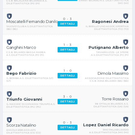
SMART BILIARD A.S. DILETTANTISTICA
C.S.B. BALALAIKA BILIARDO A.S.
(MI) (MI)
DILETTANTISTICA (PI) (PI)
0
-
3
Ragonesi Andrea
Moscatelli Fernando Danilo
DETTAGLI
IL BIRILLO UNO ASSOC.SPORTIVA
'NUOVO' CLUB A.S.DILETTANTISTICA
DILETTANTISTICA (TO) (TO)
(BG) (BG)
1
-
3
Putignano Alberto
Ganghini Marco
DETTAGLI
TAVARNUZZE- LE SFERE
C.S.B. BILIARDI BASSA MAREA
A.S.DILETTANTISTICA (FI) (FI)
A.S.DILETTANTISTICA (FI) (FI)
1
-
0
Dimola Massimo
Bego Fabrizio
DETTAGLI
ASSOCIAZIONE DILETTANTISTICA
IL BOMBA A.S. DILETTANTISTICA (LT)
C.S.B. JOHA BILIARDI (BA) (BA)
(LT)
3
-
0
Torre Rossano
Triunfo Giovanni
DETTAGLI
RE D'ITALIA BILIARDS A.S.
IL MASSEE' DI GIOVANNI TRUNFO A.S.
DILETTANTISTICA (SA) (SA)
DILETTANTISTICA (FG) (FG)
0
-
3
Lopez Daniel Ricardo
Scorza Natalino
DETTAGLI
RHO PALABILIARDO
ANGOLO 2020 ASD-APS
A.S.DILETTANTISTICA (MI) (MI)
DILETTANTISTICA (CS) (CS)