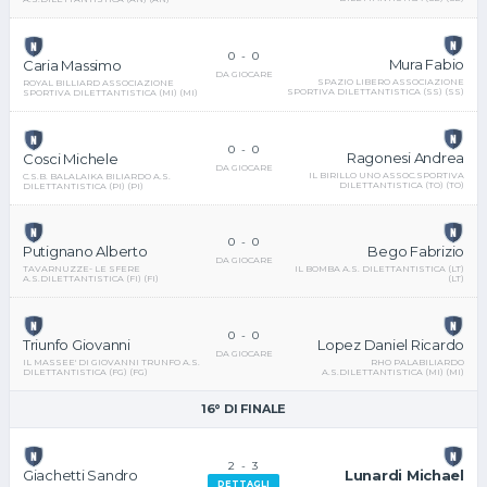
0
-
0
Mura Fabio
Caria Massimo
DA GIOCARE
SPAZIO LIBERO ASSOCIAZIONE
ROYAL BILLIARD ASSOCIAZIONE
SPORTIVA DILETTANTISTICA (SS) (SS)
SPORTIVA DILETTANTISTICA (MI) (MI)
0
-
0
Ragonesi Andrea
Cosci Michele
DA GIOCARE
IL BIRILLO UNO ASSOC.SPORTIVA
C.S.B. BALALAIKA BILIARDO A.S.
DILETTANTISTICA (TO) (TO)
DILETTANTISTICA (PI) (PI)
0
-
0
Bego Fabrizio
Putignano Alberto
DA GIOCARE
IL BOMBA A.S. DILETTANTISTICA (LT)
TAVARNUZZE- LE SFERE
(LT)
A.S.DILETTANTISTICA (FI) (FI)
0
-
0
Lopez Daniel Ricardo
Triunfo Giovanni
DA GIOCARE
RHO PALABILIARDO
IL MASSEE' DI GIOVANNI TRUNFO A.S.
A.S.DILETTANTISTICA (MI) (MI)
DILETTANTISTICA (FG) (FG)
16° DI FINALE
2
-
3
Lunardi Michael
Giachetti Sandro
DETTAGLI