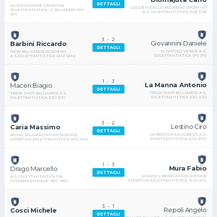
DETTAGLI
ASSOCIAZIONE SPORTIVA
GOLDEN EAGLE BILIARDO SPORTIVO
DILETTANTISTICA ' IL BILIARDO' (PI)
A.S. DILETTANTISTICA (CB) (CB)
(PI)
3
-
2
Giovannini Daniele
Barbini Riccardo
DETTAGLI
IL TAVOLO VERDE A.S.
NEW BILLIARDS ACADEMY
DILETTANTISTICA (FI) (FI)
A.S.DILETTANTISTICA (AN) (AN)
1
-
3
La Manna Antonio
Maceri Biagio
DETTAGLI
TRICK SHOT BILLIARDS A.S.
TRICK SHOT BILLIARDS A.S.
DILETTANTISTICA (CE) (CE)
DILETTANTISTICA (CE) (CE)
3
-
2
Lestino Ciro
Caria Massimo
DETTAGLI
LA BOCCIOFILA ALBESE A.S.
ROYAL BILLIARD ASSOCIAZIONE
DILETTANTISTICA (CN) (CN)
SPORTIVA DILETTANTISTICA (MI) (MI)
1
-
3
Mura Fabio
Drago Marcello
DETTAGLI
SPAZIO LIBERO ASSOCIAZIONE
A.S.DILETTANTISTICA 'CB
SPORTIVA DILETTANTISTICA (SS) (SS)
INTERNAZIONALE' (RG) (RG)
3
-
1
Repoli Angelo
Cosci Michele
DETTAGLI