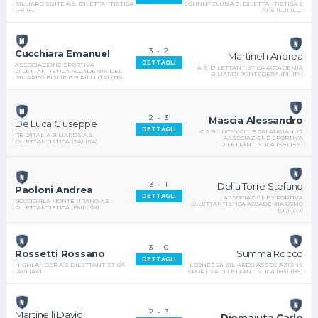
JOHNNY CLUB A.S. DILETTANTISTICA E
BILLIARD SUITE A.S. DILETTANTISTICA
APS (LU) (LU)
(FI) (FI)
3
-
2
Cucchiara Emanuel
Martinelli Andrea
DETTAGLI
ASSOCIAZIONE SPORTIVA
A.S. DILETTANTISTICA ACCADEMIA
DILETTANTISTICA ACCADEMIA DEL
BILIARDI PONTEDERA (PI) (PI)
BILIARDO BIGLIE E BIRILLI (TP) (TP)
2
-
3
Mascia Alessandro
De Luca Giuseppe
DETTAGLI
C.S.B. LUCHY CLUB CALANGIANUS
RE D'ITALIA BILIARDS A.S.
ASSOCIAZIONE SPORTIVA
DILETTANTISTICA (SA) (SA)
DILETTANTISTICA (SS) (SS)
3
-
1
Della Torre Stefano
Paoloni Andrea
DETTAGLI
ASSOCIAZIONE SPORTIVA
BOCCIOFILA MONTE URANO A.S.
DILETTANTISTICA ACCADEMIA COMO
DILETTANTISTICA (FM) (FM)
(CO) (CO)
3
-
0
Summa Rocco
Rossetti Rossano
DETTAGLI
LEONESSA BILIARDO ASSOCIAZIONE
HIGHLANDER A.S.DILETTANTISTICA
SPORTIVA DILETTANTISTICA (BS) (BS)
(AV) (AV)
2
-
3
Martinelli David
Diomajuta Carlo