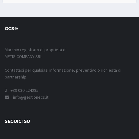
GCS®
Marchio registrato di proprietà di
METIS COMPANY SRL
Contattaci per qualsiasi informazione, preventivo o richiesta di
partnership.
+39 030 224285
info@gestionecs.it
SEGUICI SU